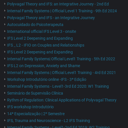
Polyvagal Theory and IFS: an Integrative Journey - 2nd Ed
Internal Family Systems | Official Level 1 Training - 9th Ed 2024
Polyvagal Theory and IFS - an Integrative Journey
Autocuidado do Psicoterapeuta
International official IFS Level 3 - onsite
IFS Level 2 Deepening and Expanding
IFS _ L2 - IFIO on Couples and Relationships
IFS Level 2 Deepening and Expanding
Internal Family Systems| Official Level1 Training - 5th Ed 2022
IFS L2 on Depression, Anxiety and Shame
Internal Family Systems | Official Level1 Training - 4rd Ed 2021
Workshop Introdutório online -IFS - 3ª Edição
Internal Family Systems - Level1-3rd Ed 2020: W1 Training
Seminário de Supervisão Clínica
Rythm of Regulation: Clinical Applications of Polyvagal Theory
IFS workshop Introdutório
14ª Especialização | 2º Semestre
IFS, Trauma and Neuroscience - L2 IFS Training
Internal Family Systems - Level1-2nd Ed 2019: W2 Training