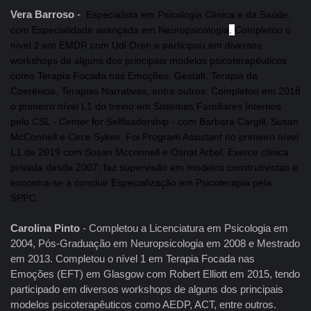
Vera Barroso
-
Especialista em Psicologia Clínica e da Saúde,
com Es
pecialidade avançada em Neuropsicologia
.
Completou o
nível 2 em EMDR com Udi Oren e participou em diversos
workshops de alguns dos principais modelos psicoterapêuticos
como Terapia Focada nas Emoções, Gestalt, Terapia da
Coerência, Terapias Narrativas, entre outros. Completou em 2018
o primeiro nível L1 do treino em Sistemas Familiares Internos
pelo CSL - Center for Selfleadership - com Barbara Cargill, Susan
McConnell e Cece Sykes. Foi Program Assistant no primeiro nível
L1 de 2019 com Susan Mcconnell e Osnat Arbel. Exerce clínica
privada desde 2007; faz supervisão em modelos construtivistas e
encontra-se a concluir Especialização em Psicoterapia pela
SPPC.
Carolina Pinto
- Completou a Licenciatura em Psicologia em
2004, Pós-Graduação em Neuropsicologia em 2008 e Mestrado
em 2013. Completou o nível 1 em Terapia Focada nas
Emoções (EFT) em Glasgow com Robert Elliott em 2015, tendo
participado em diversos workshops de alguns dos principais
modelos psicoterapêuticos como AEDP, ACT, entre outros.