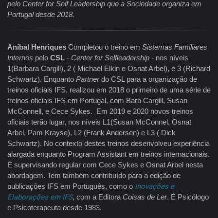
pelo Center for Self Leadership que a Sociedade organiza em
Portugal desde 2018.
Aníbal Henriques
Completou o treino em
Sistemas Familiares
Internos
pelo
CSL
-
Center for Selfleadership -
nos níveis
1(Barbara Cargill), 2 ( Michael Elkin e Osnat Arbel), e 3 (Richard
Schwartz). Enquanto
Partner
do CSL para a organização de
treinos oficiais IFS, realizou em 2018 o primeiro de uma série de
treinos oficiais IFS em Portugal, com Barb Cargill, Susan
McConnell, e Cece Sykes. Em 2019 e 2020 novos treinos
oficiais terão lugar, nos níveis L1(Susan McConnel, Osnat
Arbel, Pam Krayse), L2 (Frank Andersen) e L3 ( Dick
Schwartz). No contexto destes treinos desenvolveu experiência
alargada enquanto Program Assistant em treinos internacionais.
É supervisando regular com Cece Sykes e Osnat Arbel nesta
abordagem. Tem também contribuído para a edição de
publicações IFS em Português, como o
Inovações e
Elaborações em IFS
, com a Editora
Coisas de Ler
. É Psicólogo
e Psicoterapeuta desde 1983.