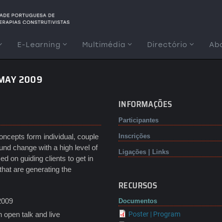
E-Learning
Multimédia
Directório
Ab
 MAY 2009
INFORMAÇÕES
Participantes
ncepts form individual, couple
Inscrições
ound change with a high level of
Ligações | Links
d on guiding clients to get in
that are generating the
)
RECURSOS
2009
Documentos
n open talk and live
Poster | Program