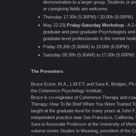
demonstration to a larger group. Students or pr
or caregiving fields are welcome.
Thursday 17.30h (5.30PM) / 20.00h (8.00PM)
May 22-23|
Friday-Saturday Workshop
- A 2-
graduate and post-graduate Psychologists and
graduate-level professionals in the mental health
Friday 09.30h (9.30AM) to 18.00h (6.00PM)
Saturday 09.30h (9.30AM) to 17.00h (5.00PM)
The Presenters
Bruce Ecker, M.A., L.M.F.T. and Sara K. Bridges, Ph.D
the
Coherence Psychology Institute
.
Bruce is co-originator of Coherence Therapy and coau
Therapy: How To Be Brief When You Were Trained To
taught at the graduate level for many years at John F
independent practice near San Francisco, California,
Sara is Associate Professor at the University of Memp
volume series Studies in Meaning, president of the C