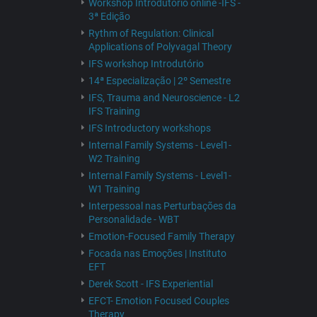
Workshop Introdutório online -IFS -
3ª Edição
Rythm of Regulation: Clinical
Applications of Polyvagal Theory
IFS workshop Introdutório
14ª Especialização | 2º Semestre
IFS, Trauma and Neuroscience - L2
IFS Training
IFS Introductory workshops
Internal Family Systems - Level1-
W2 Training
Internal Family Systems - Level1-
W1 Training
Interpessoal nas Perturbações da
Personalidade - WBT
Emotion-Focused Family Therapy
Focada nas Emoções | Instituto
EFT
Derek Scott - IFS Experiential
EFCT- Emotion Focused Couples
Therapy