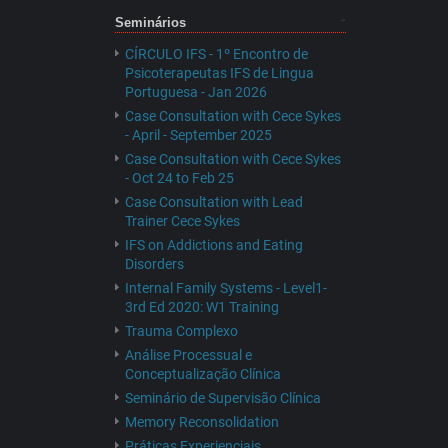
Seminários
CÍRCULO IFS - 1º Encontro de
Psicoterapeutas IFS de Lingua
Portuguesa - Jan 2026
Case Consultation with Cece Sykes
- April - September 2025
Case Consultation with Cece Sykes
- Oct 24 to Feb 25
Case Consultation with Lead
Trainer Cece Sykes
IFS on Addictions and Eating
Disorders
Internal Family Systems - Level1-
3rd Ed 2020: W1 Training
Trauma Complexo
Análise Processual e
Conceptualização Clínica
Seminário de Supervisão Clínica
Memory Reconsolidation
Práticas Experienciais