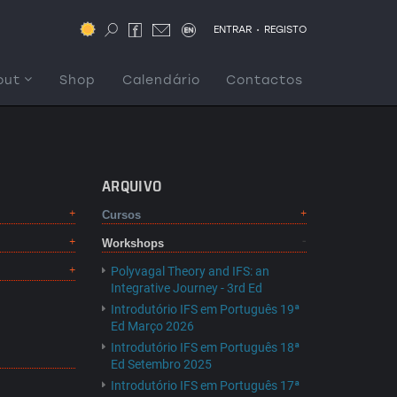
.
ENTRAR
REGISTO
out
Shop
Calendário
Contactos
ARQUIVO
Cursos
Workshops
Polyvagal Theory and IFS: an
Integrative Journey - 3rd Ed
Introdutório IFS em Português 19ª
Ed Março 2026
Introdutório IFS em Português 18ª
Ed Setembro 2025
Introdutório IFS em Português 17ª