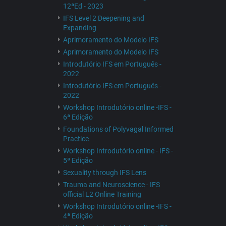
12ªEd - 2023
IFS Level 2 Deepening and
Expanding
Aprimoramento do Modelo IFS
Aprimoramento do Modelo IFS
Introdutório IFS em Português -
2022
Introdutório IFS em Português -
2022
Workshop Introdutório online -IFS -
6ª Edição
Foundations of Polyvagal Informed
Practice
Workshop Introdutório online - IFS -
5ª Edição
Sexuality through IFS Lens
Trauma and Neuroscience - IFS
official L2 Online Training
Workshop Introdutório online -IFS -
4ª Edição