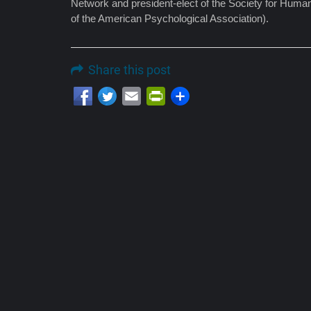
Network and president-elect of the Society for Human
of the American Psychological Association).
Share this post
Email
PrintFriendly