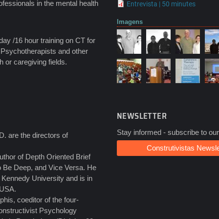
ofessionals in the mental health
Entrevista | 50 minutes
Imagens
day /16 hour training on CT for
 Psychotherapists and other
 or caregiving fields.
NEWSLETTER
Stay informed - subscribe to our
. are the directors of
Construtivistas Newsle
thor of Depth Oriented Brief
 Be Deep, and Vice Versa. He
. Kennedy University and is in
 USA.
his, coeditor of the four-
onstructivist Psychology