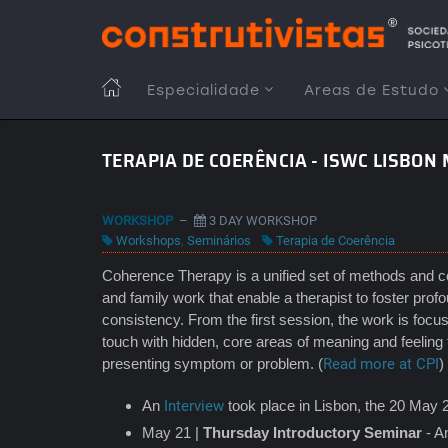
Passar
para
o
conteúdo
MAIN
Especialidade
Areas de Estudo
principal
NAVIGATION
TERAPIA DE COERÊNCIA - ISWC LISBON
WORKSHOP
–
3 DAY WORKSHOP
Workshops
,
Seminários
Terapia de Coerência
Coherence Therapy is a unified set of methods and co
and family work that enable a therapist to foster prof
consistency. From the first session, the work is focuse
touch with hidden, core areas of meaning and feeling 
presenting symptom or problem. (
Read more at CPI
An
Interview
took place in Lisbon, the 20 May 
May 21 |
Thursday Introductory Seminar
- A