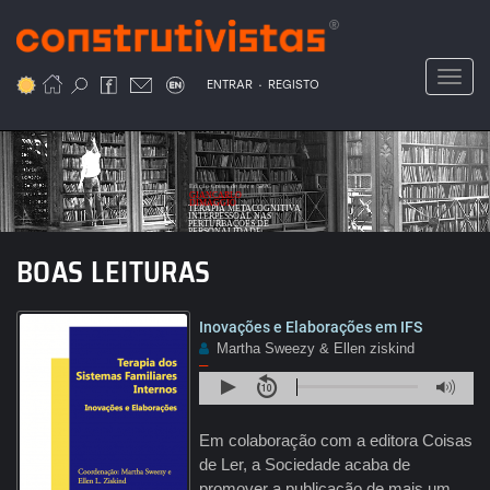
Passar
para
o
Toggl
.
conteúdo
ENTRAR
REGISTO
principal
Text
Edição Coisas de Ler e SPPC
GIANCARLO
DIMAGGIO
TERAPIA METACOGNITIVA
INTERPESSOAL NAS
PERTURBAÇÕES DE
PERSONALIDADE
BOAS LEITURAS
Inovações e Elaborações em IFS
Martha Sweezy & Ellen ziskind
–
Em colaboração com a editora Coisas
de Ler, a Sociedade acaba de
promover a publicação de mais um