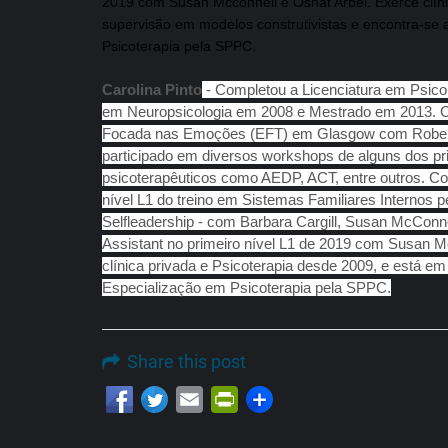
2019 com Susan Mcconnell e Osnat Arbel. Exerce clíni
supervisão em modelos construtivistas e encontra-se 
Psicoterapia pela SPPC.
Carolina Pinto
- Completou a Licenciatura em Psic
em Neuropsicologia em 2008 e Mestrado em 2013. C
Focada nas Emoções (EFT) em Glasgow com Robert 
participado em diversos workshops de alguns dos pr
psicoterapêuticos como AEDP, ACT, entre outros. C
nível L1 do treino em Sistemas Familiares Internos p
Selfleadership - com Barbara Cargill, Susan McConn
Assistant no primeiro nível L1 de 2019 com Susan M
clínica privada e Psicoterapia desde 2009, e está em
Especialização em Psicoterapia pela SPPC.
Share this post
Email
PrintFriendly