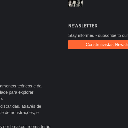
NEWSLETTER
Stay informed - subscribe to our
Construtivistas Newsle
damentos teóricos e da
ade para explorar
no.
discutidas, através de
 de demonstrações, e
os por breakout rooms terão