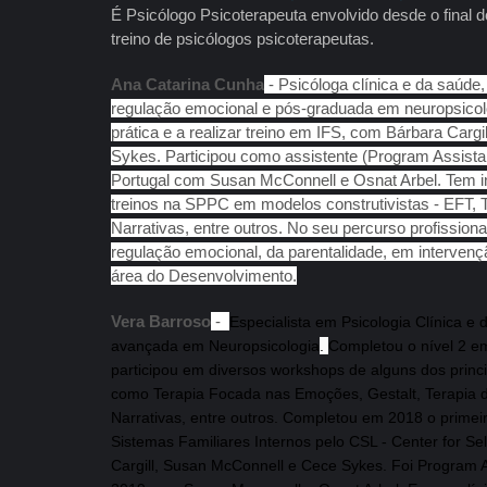
É Psicólogo Psicoterapeuta envolvido desde o final 
treino de psicólogos psicoterapeutas.
Ana Catarina Cunha
- Psicóloga clínica e da saúde
regulação emocional e pós-graduada em neuropsicolo
prática e a realizar treino em IFS, com Bárbara Carg
Sykes. Participou como assistente (Program Assistan
Portugal com Susan McConnell e Osnat Arbel. Tem i
treinos na SPPC em modelos construtivistas - EFT, T
Narrativas, entre outros. No seu percurso profission
regulação emocional, da parentalidade, em intervenç
área do Desenvolvimento.
Vera Barroso
-
Especialista em Psicologia Clínica e
avançada em Neuropsicologia
.
Completou o nível 2 
participou em diversos workshops de alguns dos princ
como Terapia Focada nas Emoções, Gestalt, Terapia d
Narrativas, entre outros. Completou em 2018 o primeir
Sistemas Familiares Internos pelo CSL - Center for Se
Cargill, Susan McConnell e Cece Sykes. Foi Program As