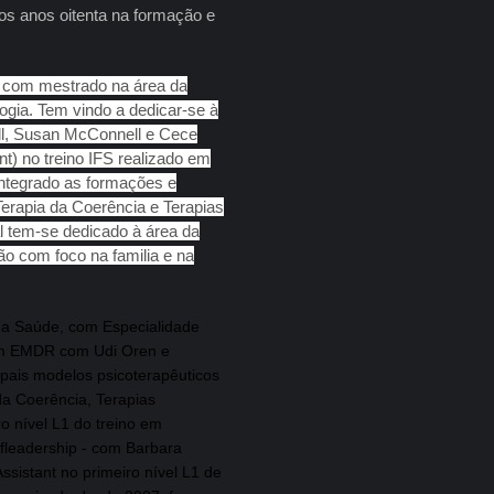
dos anos oitenta na formação e
, com mestrado na área da
gia. Tem vindo a dedicar-se à
ill, Susan McConnell e Cece
t) no treino IFS realizado em
ntegrado as formações e
erapia da Coerência e Terapias
al tem-se dedicado à área da
ão com foco na familia e na
 da Saúde, com Es
pecialidade
em EMDR com Udi Oren e
ipais modelos psicoterapêuticos
a Coerência, Terapias
o nível L1 do treino em
lfleadership - com Barbara
sistant no primeiro nível L1 de