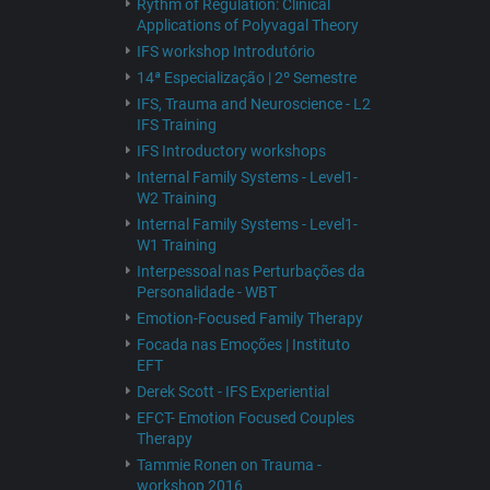
Rythm of Regulation: Clinical
Applications of Polyvagal Theory
IFS workshop Introdutório
14ª Especialização | 2º Semestre
IFS, Trauma and Neuroscience - L2
IFS Training
IFS Introductory workshops
Internal Family Systems - Level1-
W2 Training
Internal Family Systems - Level1-
W1 Training
Interpessoal nas Perturbações da
Personalidade - WBT
Emotion-Focused Family Therapy
Focada nas Emoções | Instituto
EFT
Derek Scott - IFS Experiential
EFCT- Emotion Focused Couples
Therapy
Tammie Ronen on Trauma -
workshop 2016