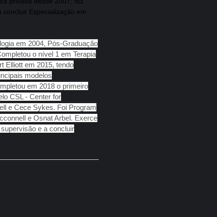
ca privada desde 2007; faz
a concluir Especialização em
ologia em 2004, Pós-Graduação
ompletou o nível 1 em Terapia
Elliott em 2015, tendo
incipais modelos
ompletou em 2018 o primeiro
elo CSL - Center for
ell e Cece Sykes. Foi Program
cconnell e Osnat Arbel. Exerce
 supervisão e a concluir