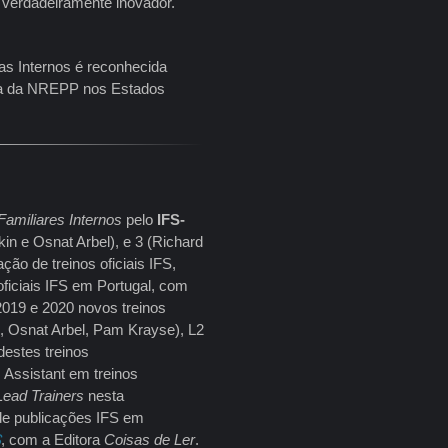
verdadeiramente inovador.
mas Internos é reconhecida
sta da NREPP nos Estados
amiliares Internos
pelo
IFS-
kin e Osnat Arbel), e 3 (Richard
ção de treinos oficiais IFS,
oficiais IFS em Portugal, com
019 e 2020 novos treinos
l, Osnat Arbel, Pam Krayse), L2
destes treinos
Assistant em treinos
Lead Trainers
nesta
de publicações IFS em
S
, com a Editora
Coisas de Ler
.