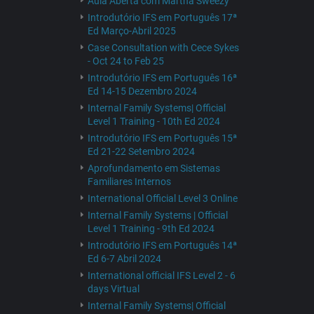
Aula Aberta com Martha Sweezy
Introdutório IFS em Português 17ª
Ed Março-Abril 2025
Case Consultation with Cece Sykes
- Oct 24 to Feb 25
Introdutório IFS em Português 16ª
Ed 14-15 Dezembro 2024
Internal Family Systems| Official
Level 1 Training - 10th Ed 2024
Introdutório IFS em Português 15ª
Ed 21-22 Setembro 2024
Aprofundamento em Sistemas
Familiares Internos
International Official Level 3 Online
Internal Family Systems | Official
Level 1 Training - 9th Ed 2024
Introdutório IFS em Português 14ª
Ed 6-7 Abril 2024
International official IFS Level 2 - 6
days Virtual
Internal Family Systems| Official