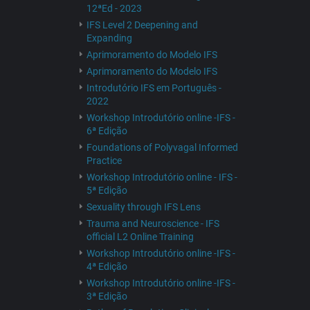
12ªEd - 2023
IFS Level 2 Deepening and
Expanding
Aprimoramento do Modelo IFS
Aprimoramento do Modelo IFS
Introdutório IFS em Português -
2022
Workshop Introdutório online -IFS -
6ª Edição
Foundations of Polyvagal Informed
Practice
Workshop Introdutório online - IFS -
5ª Edição
Sexuality through IFS Lens
Trauma and Neuroscience - IFS
official L2 Online Training
Workshop Introdutório online -IFS -
4ª Edição
Workshop Introdutório online -IFS -
3ª Edição