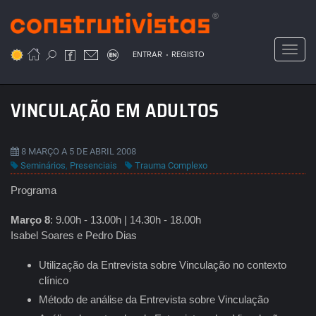
Passar
para
o
Toggl
.
conteúdo
ENTRAR
REGISTO
principal
VINCULAÇÃO EM ADULTOS
8 MARÇO A 5 DE ABRIL 2008
Seminários
,
Presenciais
Trauma Complexo
Programa
Março 8
: 9.00h - 13.00h | 14.30h - 18.00h
Isabel Soares e Pedro Dias
Utilização da Entrevista sobre Vinculação no contexto
clínico
Método de análise da Entrevista sobre Vinculação