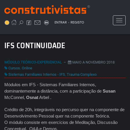
Passar
para
o
Toggl
.
conteúdo
ENTRAR
REGISTO
principal
IFS CONTINUIDADE
MÓDULO TEÓRICO-EXPERIENCIAL
–
MAIO A NOVEMBRO 2018
Cursos
,
Online
Sistemas Familiares Internos - IFS
,
Trauma Complexo
Módulos em IFS - Sistemas Familiares Internos,
dominantemente a distância, com a participação de
Susan
McConnel,
Osnat
Arbel .
Crédito de 20h, integráveis no percurso quer na componente de
Desenvolvimento Pessoal quer na componente Teórica.
O módulo consiste em exercícios de Meditação, Discussão
Conceptual, Q&A e Demos.