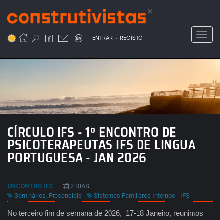
Passar
para
o
Toggl
.
conteúdo
ENTRAR
REGISTO
principal
CÍRCULO IFS - 1º ENCONTRO DE
PSICOTERAPEUTAS IFS DE LINGUA
PORTUGUESA - JAN 2026
ENCONTRO IFS
–
2 DIAS
Seminários
,
Presenciais
Sistemas Familiares Internos - IFS
No terceiro fim de semana de 2026, 17-18 Janeiro, reunimos