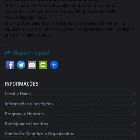
3) The application of a dialogically oriented therapy, named
Metacognitive Interpersonal Therapy (MIT), to patients with
Personality Disorders;
4) Conceptualizations and therapeutic strategies with respect to
severe PD, with a focus on disturbed dialogical relationship patterns
and poor metacognition.
Share this post
Email
PrintFriendly
INFORMAÇÕES
Local e Datas
Informações e Inscrições
Prograna e Horários
Participantes Inscritos
Comissão Científica e Organizadora