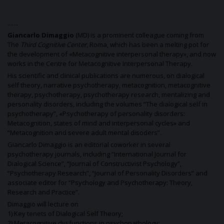
.......
Giancarlo Dimaggio
(MD) is a prominent colleague coming from
The
Third Cognitive Center
, Roma, which has been a melting pot for
the development of «Metacognitive interpersonal therapy», and now
works in the Centre for Metacognitive Interpersonal Therapy.
His scientific and clinical publications are numerous, on dialogical
self theory, narrative psychotherapy, metacognition, metacognitive
therapy, psychotherapy, psychotherapy research, mentalizing and
personality disorders, including the volumes “The dialogical self in
psychotherapy”, «Psychotherapy of personality disorders:
Metacognition, states of mind and interpersonal cycles» and
“Metacognition and severe adult mental disoders”.
Giancarlo Dimaggio is an editorial coworker in several
psychotherapy journals, including “International Journal for
Dialogical Science”, “Journal of Constructivist Psychology”,
“Psychotherapy Research”, “Journal of Personality Disorders” and
associate editor for “Psychology and Psychotherapy: Theory,
Research and Practice”.
Dimaggio will lecture on
1) Key tenets of Dialogical Self Theory;
2) Metacognitive dysfunctions in psychopathology;