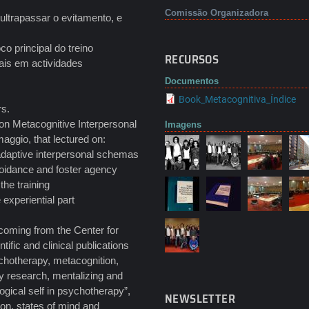
Comissão Organizadora
 ultrapassar o evitamento, e
o principal do treino
RECURSOS
oais em actividades
Documentos
Book_Metacognitiva_Índice
rs.
on Metacognitive Interpersonal
Imagens
aggio, that lectured on:
ladaptive interpersonal schemas
voidance and foster agency
the training
 experiential part
coming from the Center for
ific and clinical publications
ychotherapy, metacognition,
y research, mentalizing and
ogical self in psychotherapy”,
NEWSLETTER
on, states of mind and