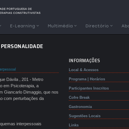
E-Learning
Multimédia
Directório
Ab
 PERSONALIDADE
INFORMAÇÕES
terpessoal
Local & Acessos
ue Dávila , 201 - Metro
Programa | Horários
ão em Psicoterapia, a
Participantes Inscritos
om Giancarlo Dimaggio, que nos
Cofre Break
ção com perturbações da
Gastronomia
Sugestões Locais
esquemas interpessoais
Links