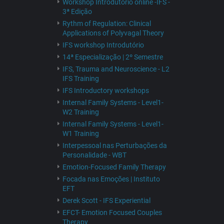
Workshop Introdutório online -IFS -
3ª Edição
Rythm of Regulation: Clinical
Applications of Polyvagal Theory
IFS workshop Introdutório
14ª Especialização | 2º Semestre
IFS, Trauma and Neuroscience - L2
IFS Training
IFS Introductory workshops
Internal Family Systems - Level1-
W2 Training
Internal Family Systems - Level1-
W1 Training
Interpessoal nas Perturbações da
Personalidade - WBT
Emotion-Focused Family Therapy
Focada nas Emoções | Instituto
EFT
Derek Scott - IFS Experiential
EFCT- Emotion Focused Couples
Therapy