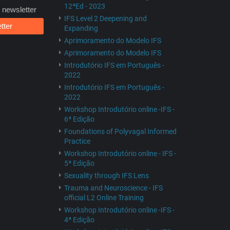
12ªEd - 2023
 newsletter
IFS Level 2 Deepening and
tter
Expanding
Aprimoramento do Modelo IFS
Aprimoramento do Modelo IFS
Introdutório IFS em Português -
2022
Introdutório IFS em Português -
2022
Workshop Introdutório online -IFS -
6ª Edição
Foundations of Polyvagal Informed
Practice
Workshop Introdutório online - IFS -
5ª Edição
Sexuality through IFS Lens
Trauma and Neuroscience - IFS
official L2 Online Training
Workshop Introdutório online -IFS -
4ª Edição