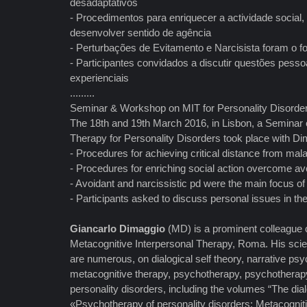
desadaptativos
- Procedimentos para enriquecer a actividade social,
desenvolver sentido de agência
- Perturbações de Evitamento e Narcisista foram o foc
- Participantes convidados a discutir questões pess
experienciais
.........
Seminar & Workshop on MIT for Personality Disorde
The 18th and 19th March 2016, in Lisbon, a Seminar 
Therapy for Personality Disorders took place with Dim
- Procedures for achieving critical distance from ma
- Procedures for enriching social action overcome a
- Avoidant and narcissistic pd were the main focus of 
- Participants asked to discuss personal issues in the
Giancarlo Dimaggio
(MD) is a prominent colleague 
Metacognitive Interpersonal Therapy, Roma. His scient
are numerous, on dialogical self theory, narrative ps
metacognitive therapy, psychotherapy, psychotherap
personality disorders, including the volumes “The dial
«Psychotherapy of personality disorders: Metacogniti