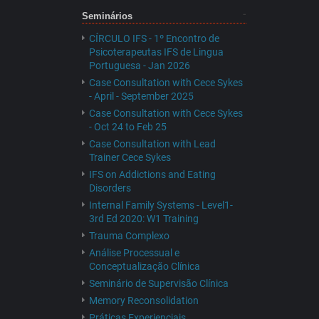
Seminários
CÍRCULO IFS - 1º Encontro de
Psicoterapeutas IFS de Lingua
Portuguesa - Jan 2026
Case Consultation with Cece Sykes
- April - September 2025
Case Consultation with Cece Sykes
- Oct 24 to Feb 25
Case Consultation with Lead
Trainer Cece Sykes
IFS on Addictions and Eating
Disorders
Internal Family Systems - Level1-
3rd Ed 2020: W1 Training
Trauma Complexo
Análise Processual e
Conceptualização Clínica
Seminário de Supervisão Clínica
Memory Reconsolidation
Práticas Experienciais