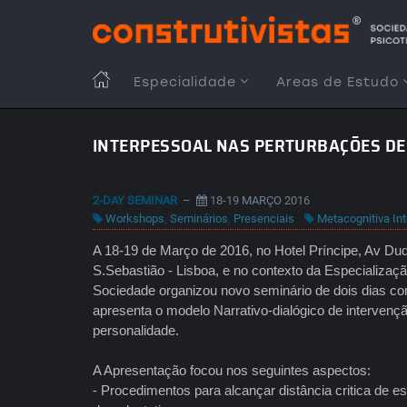
Passar
para
o
conteúdo
MAIN
Especialidade
Areas de Estudo
principal
NAVIGATION
INTERPESSOAL NAS PERTURBAÇÕES DE
2-DAY SEMINAR
–
18-19 MARÇO 2016
Workshops
,
Seminários
,
Presenciais
Metacognitiva In
A 18-19 de Março de 2016, no Hotel Príncipe, Av Duq
S.Sebastião - Lisboa, e no contexto da Especializaç
Sociedade organizou novo seminário de dois dias c
apresenta o modelo Narrativo-dialógico de interven
personalidade.
A Apresentação focou nos seguintes aspectos:
- Procedimentos para alcançar distância critica de 