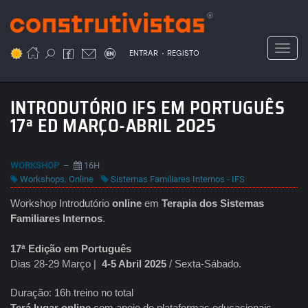
Passar
para
o
Toggl
.
conteúdo
ENTRAR
REGISTO
principal
INTRODUTÓRIO IFS EM PORTUGUÊS
17ª ED MARÇO-ABRIL 2025
WORKSHOP
–
16H
Workshops
,
Online
Sistemas Familiares Internos - IFS
Workshop Introdutório
online
em
Terapia dos Sistemas
Familiares Internos
.
17ª Edição em Português
Dias 28-29 Março |
4-5 Abril 2025
/ Sexta-Sábado.
Duração: 16h treino no total
Terá lugar online
com apoio de plataformas educacionais.