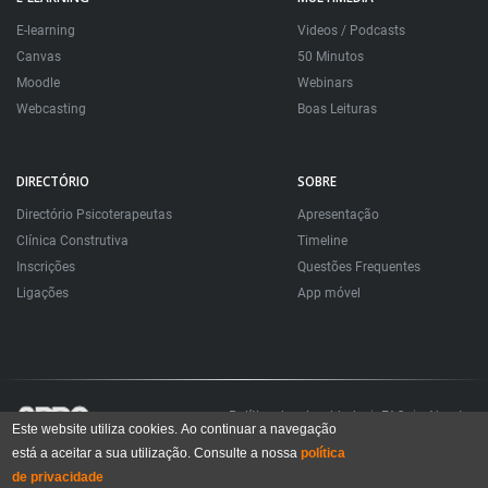
E-learning
Videos / Podcasts
Canvas
50 Minutos
Moodle
Webinars
Webcasting
Boas Leituras
DIRECTÓRIO
SOBRE
Directório Psicoterapeutas
Apresentação
Clínica Construtiva
Timeline
Inscrições
Questões Frequentes
Ligações
App móvel
Política de privacidade
FAQ
About
Este website utiliza cookies. Ao continuar a navegação
está a aceitar a sua utilização. Consulte a nossa
política
Todos os direitos reservados. Sociedade Portuguesa de Psicoterapias Construtivistas
© 2006 – 2024
de privacidade