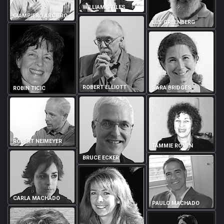
WILLIAM STILES
GIAMPIERO ARCIERO
LES GREENBERG
ROBERT ELLIOTT
SARA BRIDGES
ROBIN TICIC
ROBERT NEIMEYER
TAMMIE RONEN
BRUCE ECKER
CARLA MACHADO
PAULO MACHADO