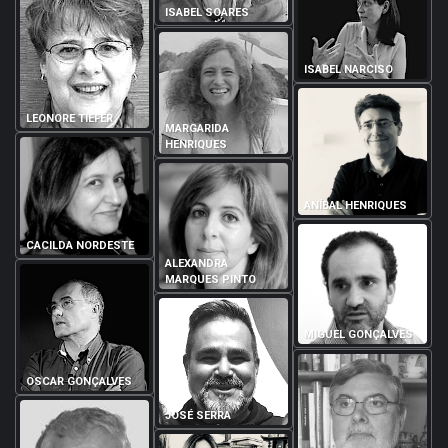
ISABEL SOARES
ISABEL NARCISO
LEONORE TIEFER
MARGARIDA
HENRIQUES
ANÍBAL HENRIQUES
CACILDA NORDESTE
ALEXANDRA
MARQUES PINTO
MIGUEL GONÇALVES
OSCAR GONÇALVES
JOSÉ SERRA