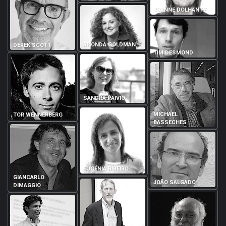
JOANNE DOLHANTY
RHONDA GOLDMAN
DEREK SCOTT
TIM DESMOND
SANDRA PAIVIO
MICHAEL
TOR WENNERBERG
BASSECHES
EUGÉNIA RIBEIRO
GIANCARLO
JOÃO SALGADO
DIMAGGIO