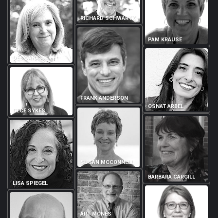
RICHARD SCHWARTZ
PAM KRAUSE
DEB DANA
FRANK ANDERSON
OSNAT ARBEL
CECE SYKES
SUSAN MCCONNELL
BARBARA CARGILL
LISA SPIEGEL
ART MONES