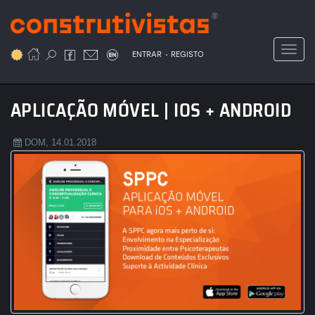
Passar
para
o
Toggl
.
conteúdo
ENTRAR
REGISTO
principal
APLICAÇÃO MÓVEL | IOS + ANDROID
DOM, 14.01.2018