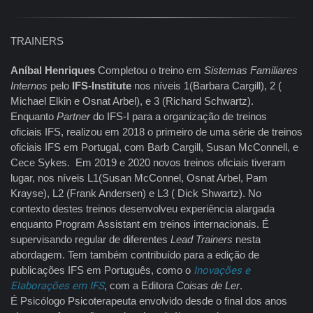
TRAINERS
Aníbal Henriques
Completou o treino em
Sistemas Familiares
Internos
pelo
IFS-Institute
nos níveis 1(Barbara Cargill), 2 (
Michael Elkin e Osnat Arbel), e 3 (Richard Schwartz).
Enquanto
Partner
do IFS-I para a organização de treinos
oficiais IFS, realizou em 2018 o primeiro de uma série de treinos
oficiais IFS em Portugal, com Barb Cargill, Susan McConnell, e
Cece Sykes. Em 2019 e 2020 novos treinos oficiais tiveram
lugar, nos níveis L1(Susan McConnel, Osnat Arbel, Pam
Krayse), L2 (Frank Andersen) e L3 ( Dick Shwartz). No
contexto destes treinos desenvolveu experiência alargada
enquanto Program Assistant em treinos internacionais. É
supervisando regular de diferentes
Lead Trainers
nesta
abordagem. Tem também contribuído para a edição de
publicações IFS em Português, como o
Inovações e
Elaborações em IFS
, com a Editora
Coisas de Ler
.
É Psicólogo Psicoterapeuta envolvido desde o final dos anos