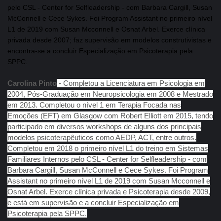
pelo CSL - Center for Selfleadership - com Barbara Cargill, Susan
McConnell e Cece Sykes. Foi Program Assistant no primeiro nível
L1 de 2019 com Susan Mcconnell e Osnat Arbel. Exerce clínica
privada desde 2007; faz supervisão em modelos construtivistas e
encontra-se a concluir Especialização em Psicoterapia pela
SPPC.
Carolina Pinto
- Completou a Licenciatura em Psicologia em
2004, Pós-Graduação em Neuropsicologia em 2008 e Mestrado
em 2013. Completou o nível 1 em Terapia Focada nas
Emoções (EFT) em Glasgow com Robert Elliott em 2015, tendo
participado em diversos workshops de alguns dos principais
modelos psicoterapêuticos como AEDP, ACT, entre outros.
Completou em 2018 o primeiro nível L1 do treino em Sistemas
Familiares Internos pelo CSL - Center for Selfleadership - com
Barbara Cargill, Susan McConnell e Cece Sykes. Foi Program
Assistant no primeiro nível L1 de 2019 com Susan Mcconnell e
Osnat Arbel. Exerce clínica privada e Psicoterapia desde 2009,
e está em supervisão e a concluir Especialização em
Psicoterapia pela SPPC.