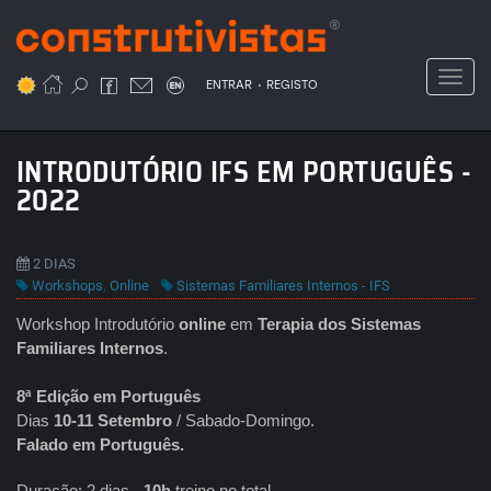
Passar
para
o
Toggl
.
conteúdo
ENTRAR
REGISTO
principal
INTRODUTÓRIO IFS EM PORTUGUÊS -
2022
2 DIAS
Workshops
,
Online
Sistemas Familiares Internos - IFS
Workshop Introdutório
online
em
Terapia dos Sistemas
Familiares Internos
.
8ª Edição em Português
Dias
10-11 Setembro
/ Sabado-Domingo.
Falado em Português.
Duração: 2 dias -
10h
treino no total