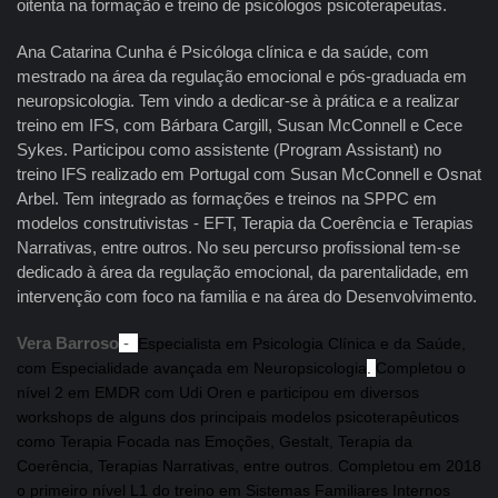
oitenta na formação e treino de psicólogos psicoterapeutas.
Ana Catarina Cunha é Psicóloga clínica e da saúde, com
mestrado na área da regulação emocional e pós-graduada em
neuropsicologia. Tem vindo a dedicar-se à prática e a realizar
treino em IFS, com Bárbara Cargill, Susan McConnell e Cece
Sykes. Participou como assistente (Program Assistant) no
treino IFS realizado em Portugal com Susan McConnell e Osnat
Arbel. Tem integrado as formações e treinos na SPPC em
modelos construtivistas - EFT, Terapia da Coerência e Terapias
Narrativas, entre outros. No seu percurso profissional tem-se
dedicado à área da regulação emocional, da parentalidade, em
intervenção com foco na familia e na área do Desenvolvimento.
Vera Barroso
-
Especialista em Psicologia Clínica e da Saúde,
com Es
pecialidade avançada em Neuropsicologia
.
Completou o
nível 2 em EMDR com Udi Oren e participou em diversos
workshops de alguns dos principais modelos psicoterapêuticos
como Terapia Focada nas Emoções, Gestalt, Terapia da
Coerência, Terapias Narrativas, entre outros. Completou em 2018
o primeiro nível L1 do treino em Sistemas Familiares Internos