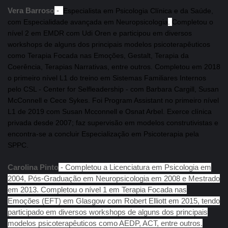
Vera Barroso
-
Especialista em Psicologia Clínica e da Saúde,
com Es
pecialidade avançada em Neuropsicologia
.
Completou o
nível 2 em EMDR com Udi Oren e participou em diversos
workshops de alguns dos principais modelos psicoterapêuticos
como Terapia Focada nas Emoções, Gestalt, Terapia da
Coerência, Terapias Narrativas, entre outros. Completou em 2018
o primeiro nível L1 do treino em Sistemas Familiares Internos
pelo CSL - Center for Selfleadership - com Barbara Cargill, Susan
McConnell e Cece Sykes. Foi Program Assistant no primeiro nível
L1 de 2019 com Susan Mcconnell e Osnat Arbel. Exerce clínica
privada desde 2007; faz supervisão em modelos construtivistas e
encontra-se a concluir Especialização em Psicoterapia pela
SPPC.
Carolina Pinto
- Completou a Licenciatura em Psicologia em
2004, Pós-Graduação em Neuropsicologia em 2008 e Mestrado
em 2013. Completou o nível 1 em Terapia Focada nas
Emoções (EFT) em Glasgow com Robert Elliott em 2015, tendo
participado em diversos workshops de alguns dos principais
modelos psicoterapêuticos como AEDP, ACT, entre outros.