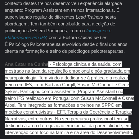
contexto destes treinos desenvolveu experiência alargada
enquanto Program Assistant em treinos internacionais. É
supervisando regular de diferentes
Lead Trainers
nesta
abordagem. Tem também contribuído para a edição de
publicações IFS em Português, como o
Inovações e
Elaborações em IFS
, com a Editora
Coisas de Ler
.
É Psicólogo Psicoterapeuta envolvido desde o final dos anos
oitenta na formação e treino de psicólogos psicoterapeutas.
Ana Catarina Cunha
- Psicóloga clínica e da saúde, com
mestrado na área da regulação emocional e pós-graduada em
neuropsicologia. Tem vindo a dedicar-se à prática e a realizar
treino em IFS, com Bárbara Cargill, Susan McConnell e Cece
Sykes. Participou como assistente (Program Assistant) no
treino IFS realizado em Portugal com Susan McConnell e Osnat
Arbel. Tem integrado as formações e treinos na SPPC em
modelos construtivistas - EFT, Terapia da Coerência e Terapias
Narrativas, entre outros. No seu percurso profissional tem-se
dedicado à área da regulação emocional, da parentalidade, em
intervenção com foco na familia e na área do Desenvolvimento.