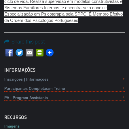
ciclo de vida. Realiza supervisão em modelos construtivistas e
Sistemas Familiares Internos, e encontra-se a concluir
Especialização em Psicoterapia pela SPPC. É Membro Efetivo
da Ordem dos Psicólogos Portugueses
Share this post
Email
PrintFriendly
INFORMAÇÕES
Inscrições | Informações
Participantes Completaram Treino
PA | Program Assistants
RECURSOS
Imagens