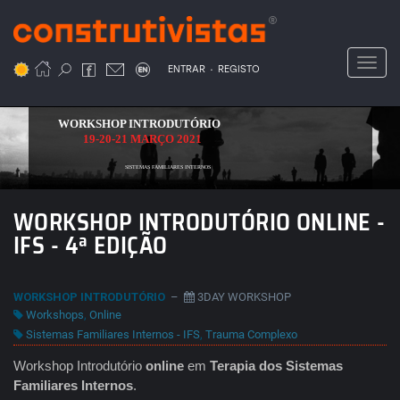
Passar
para
o
Toggl
.
conteúdo
ENTRAR
REGISTO
principal
WORKSHOP INTRODUTÓRIO
19-20-21 MARÇO 2021
SISTEMAS FAMILIARES INTERNOS
WORKSHOP INTRODUTÓRIO ONLINE -
IFS - 4ª EDIÇÃO
WORKSHOP INTRODUTÓRIO
–
3DAY WORKSHOP
Workshops
,
Online
Sistemas Familiares Internos - IFS
,
Trauma Complexo
Workshop Introdutório
online
em
Terapia dos Sistemas
Familiares Internos
.