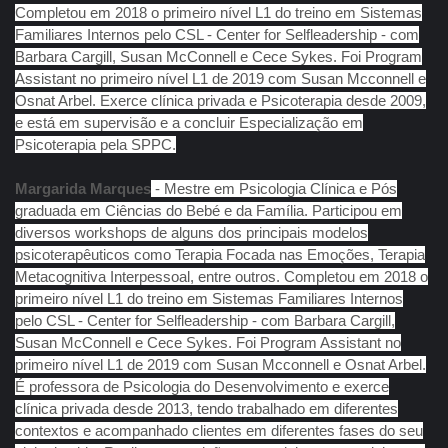
Completou em 2018 o primeiro nível L1 do treino em Sistemas
Familiares Internos pelo CSL - Center for Selfleadership - com
Barbara Cargill, Susan McConnell e Cece Sykes. Foi Program
Assistant no primeiro nível L1 de 2019 com Susan Mcconnell e
Osnat Arbel. Exerce clínica privada e Psicoterapia desde 2009,
e está em supervisão e a concluir Especialização em
Psicoterapia pela SPPC.
Margarida
Marques
- Mestre em Psicologia Clínica e Pós
graduada em Ciências do Bebé e da Família. Participou em
diversos workshops de alguns dos principais modelos
psicoterapêuticos como Terapia Focada nas Emoções, Terapia
Metacognitiva Interpessoal, entre outros. Completou em 2018 o
primeiro nível L1 do treino em Sistemas Familiares Internos
pelo CSL - Center for Selfleadership - com Barbara Cargill,
Susan McConnell e Cece Sykes. Foi Program Assistant no
primeiro nível L1 de 2019 com Susan Mcconnell e Osnat Arbel.
É professora de Psicologia do Desenvolvimento e exerce
clínica privada desde 2013, tendo trabalhado em diferentes
contextos e acompanhado clientes em diferentes fases do seu