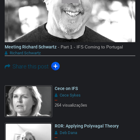
Meeting Richard Schwartz
- Part 1 - IFS Coming to Portugal
Richard Schwartz
Share this post
Cece on IFS
Cece Sykes
–
264 visualizações
ROR: Applying Polyvagal Theory
Deb Dana
–