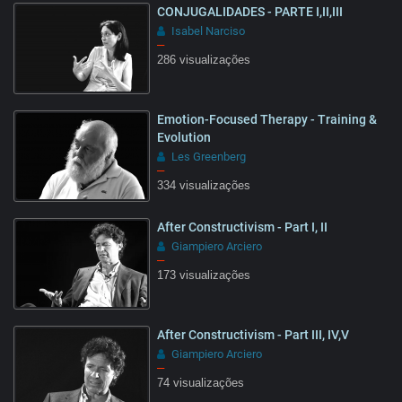
CONJUGALIDADES - PARTE I,II,III
Isabel Narciso
–
286 visualizações
25:55
Emotion-Focused Therapy - Training &
Evolution
Les Greenberg
–
334 visualizações
10:20
After Constructivism - Part I, II
Giampiero Arciero
–
173 visualizações
08:51
After Constructivism - Part III, IV,V
Giampiero Arciero
–
74 visualizações