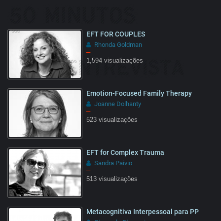
1:28
EFT FOR COUPLES
Rhonda Goldman
–
1,594 visualizações
08:03
Emotion-Focused Family Therapy
Joanne Dolhanty
–
523 visualizações
14:45
EFT for Complex Trauma
Sandra Paivio
–
513 visualizações
02:18
Metacognitiva Interpessoal para PP