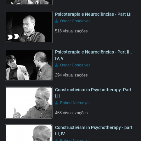
07:05
Psicoterapia e Neurociências - Part I,II
Oscar Gonçalves
–
518 visualizações
Psicoterapia e Neurociências - Part III,
IV, V
Oscar Gonçalves
–
294 visualizações
Constructivism in Psychotherapy: Part
I,II
Robert Neimeyer
–
468 visualizações
15:32
Constructivism in Psychotherapy - part
III, IV
Robert Neimeyer