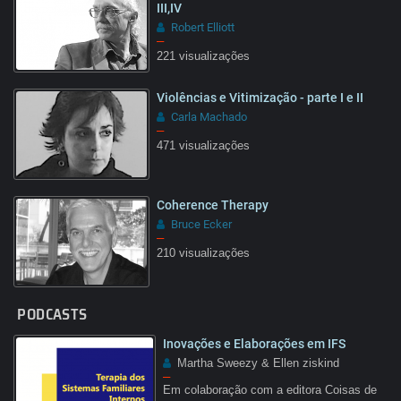
III,IV
Robert Elliott
–
221 visualizações
09:22
Violências e Vitimização - parte I e II
Carla Machado
–
471 visualizações
26:47
Coherence Therapy
Bruce Ecker
–
210 visualizações
32:22
PODCASTS
Inovações e Elaborações em IFS
Martha Sweezy & Ellen ziskind
–
Em colaboração com a editora Coisas de