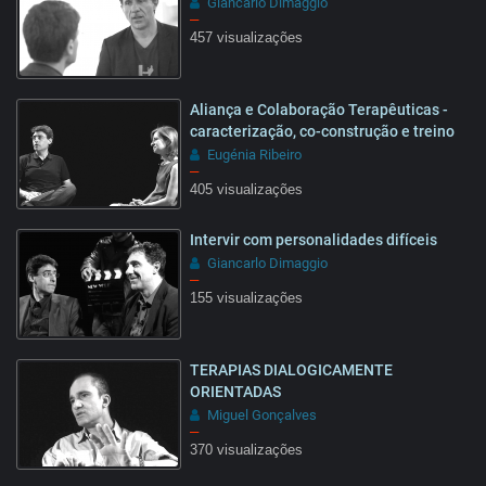
Giancarlo Dimaggio
–
457 visualizações
1:31
Aliança e Colaboração Terapêuticas -
caracterização, co-construção e treino
Eugénia Ribeiro
–
405 visualizações
18:26
Intervir com personalidades difíceis
Giancarlo Dimaggio
–
155 visualizações
13:19
TERAPIAS DIALOGICAMENTE
ORIENTADAS
Miguel Gonçalves
–
370 visualizações
28:27