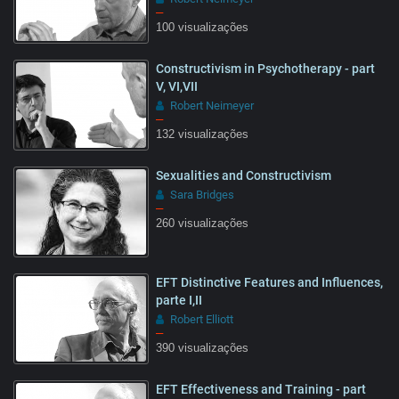
–
100 visualizações
13:28
Constructivism in Psychotherapy - part
V, VI,VII
Robert Neimeyer
–
132 visualizações
25:57
Sexualities and Constructivism
Sara Bridges
–
260 visualizações
50:16
EFT Distinctive Features and Influences,
parte I,II
Robert Elliott
–
390 visualizações
28:41
EFT Effectiveness and Training - part