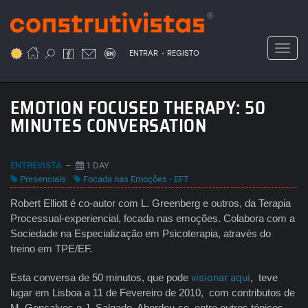
Passar
para
o
Toggl
.
conteúdo
ENTRAR
REGISTO
principal
EMOTION FOCUSED THERAPY: 50
MINUTES CONVERSATION
ENTREVISTA
–
1 DAY
Presenciais
Focada nas Emoções - EFT
Robert Elliott é co-autor com L. Greenberg e outros, da Terapia
Processual-experiencial, focada nas emoções. Colabora com a
Sociedade na Especialização em Psicoterapia, através do
treino em TPE/EF.
Esta conversa de 50 minutos, que pode
visionar aqui
, teve
lugar em Lisboa a 11 de Fevereiro de 2010, com contributos de
M. Gonçalves e J. Salgado. Abordou-se, entre outros tópicos,