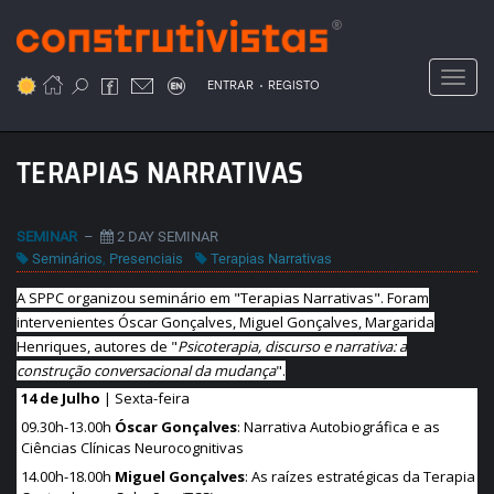
Passar
para
o
Toggl
.
conteúdo
ENTRAR
REGISTO
principal
TERAPIAS NARRATIVAS
SEMINAR
–
2 DAY SEMINAR
Seminários
,
Presenciais
Terapias Narrativas
A SPPC organizou seminário em "Terapias Narrativas". Foram
intervenientes Óscar Gonçalves, Miguel Gonçalves, Margarida
Henriques, autores de "
Psicoterapia, discurso e narrativa: a
construção conversacional da mudança
".
14 de Julho
| Sexta-feira
09.30h-13.00h
Óscar Gonçalves
: Narrativa Autobiográfica e as
Ciências Clínicas Neurocognitivas
14.00h-18.00h
Miguel Gonçalves
: As raízes estratégicas da Terapia