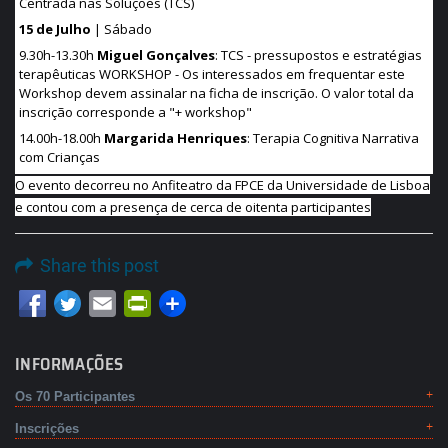
Centrada nas Soluções (TCS)
15 de Julho
| Sábado
9.30h-13.30h
Miguel Gonçalves
: TCS - pressupostos e estratégias
terapêuticas WORKSHOP - Os interessados em frequentar este
Workshop devem assinalar na ficha de inscrição. O valor total da
inscrição corresponde a "+ workshop"
14.00h-18.00h
Margarida Henriques
: Terapia Cognitiva Narrativa
com Crianças
O evento decorreu no Anfiteatro da FPCE da Universidade de Lisboa
e contou com a presença de cerca de oitenta participantes
Share this post
Email
PrintFriendly
INFORMAÇÕES
Os 70 Participantes
Inscrições