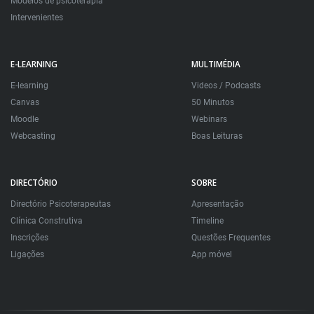
Modelos de psicoterapia
Intervenientes
E-LEARNING
MULTIMÉDIA
E-learning
Videos / Podcasts
Canvas
50 Minutos
Moodle
Webinars
Webcasting
Boas Leituras
DIRECTÓRIO
SOBRE
Directório Psicoterapeutas
Apresentação
Clínica Construtiva
Timeline
Inscrições
Questões Frequentes
Ligações
App móvel