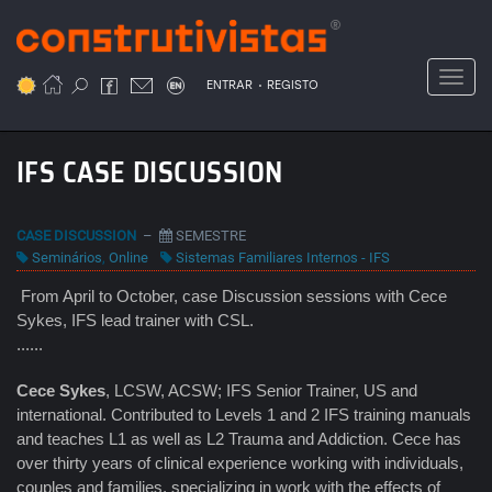
Passar
para
o
Toggl
.
conteúdo
ENTRAR
REGISTO
principal
IFS CASE DISCUSSION
CASE DISCUSSION
–
SEMESTRE
Seminários
,
Online
Sistemas Familiares Internos - IFS
From April to October, case Discussion sessions with Cece
Sykes, IFS lead trainer with CSL.
......
Cece Sykes
, LCSW, ACSW; IFS Senior Trainer, US and
international. Contributed to Levels 1 and 2 IFS training manuals
and teaches L1 as well as L2 Trauma and Addiction. Cece has
over thirty years of clinical experience working with individuals,
couples and families, specializing in work with the effects of