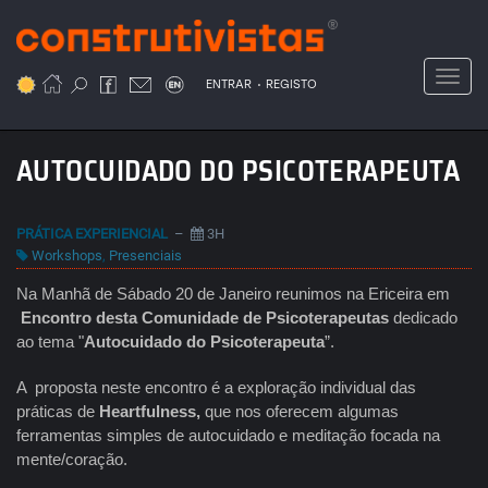
Passar
para
o
Toggl
.
conteúdo
ENTRAR
REGISTO
principal
AUTOCUIDADO DO PSICOTERAPEUTA
PRÁTICA EXPERIENCIAL
–
3H
Workshops
,
Presenciais
Na Manhã de Sábado 20 de Janeiro reunimos na Ericeira em
Encontro desta Comunidade de Psicoterapeutas
dedicado
ao tema "
Autocuidado do Psicoterapeuta
”.
A proposta neste encontro é a exploração individual das
práticas de
Heartfulness,
que nos oferecem algumas
ferramentas simples de autocuidado e meditação focada na
mente/coração.