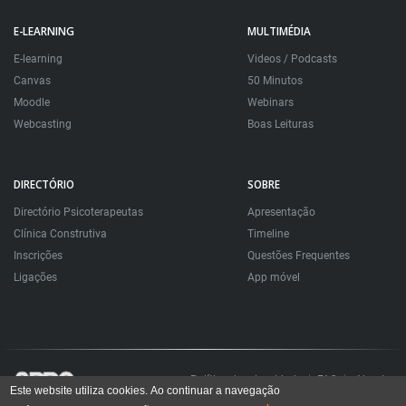
E-LEARNING
MULTIMÉDIA
E-learning
Videos / Podcasts
Canvas
50 Minutos
Moodle
Webinars
Webcasting
Boas Leituras
DIRECTÓRIO
SOBRE
Directório Psicoterapeutas
Apresentação
Clínica Construtiva
Timeline
Inscrições
Questões Frequentes
Ligações
App móvel
Política de privacidade
FAQ
About
Este website utiliza cookies. Ao continuar a navegação