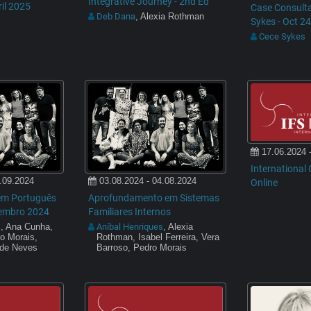
Integrative Journey - 2nd Ed
il 2025
Case Consulta
Deb Dana
, Alexia Rothman
Sykes - Oct 24
Cece Sykes
17.06.2024 
International O
.09.2024
03.08.2024 - 04.08.2024
Online
 em Português
Aprofundamento em Sistemas
tembro 2024
Familiares Internos
s
Aníbal Henriques
, Ana Cunha,
, Alexia
ro Morais,
Rothman, Isabel Ferreira, Vera
ide Neves
Barroso, Pedro Morais