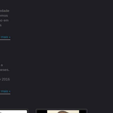
iedade
temos
ção em
a
r mais »
 a
ueses
.
v 2016
r mais »