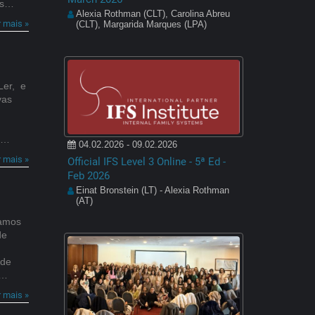
ers…
Alexia Rothman (CLT), Carolina Abreu
r mais »
(CLT), Margarida Marques (LPA)
Ler, e
vas
a…
04.02.2026 - 09.02.2026
r mais »
Official IFS Level 3 Online - 5ª Ed -
Feb 2026
Einat Bronstein (LT) - Alexia Rothman
(AT)
mamos
de
 de
o…
r mais »