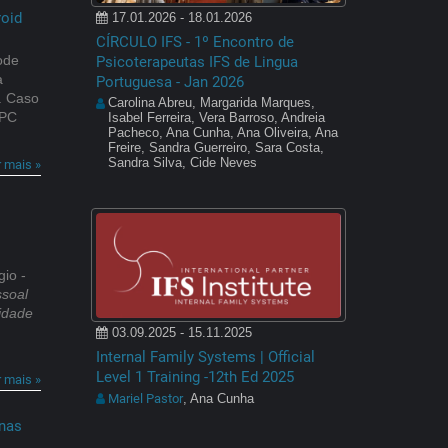
roid
17.01.2026 - 18.01.2026
CÍRCULO IFS - 1º Encontro de
ode
Psicoterapeutas IFS de Lingua
a
Portuguesa - Jan 2026
. Caso
Carolina Abreu, Margarida Marques,
PPC
Isabel Ferreira, Vera Barroso, Andreia
Pacheco, Ana Cunha, Ana Oliveira, Ana
Freire, Sandra Guerreiro, Sara Costa,
Sandra Silva, Cide Neves
r mais »
io -
ssoal
idade
03.09.2025 - 15.11.2025
Internal Family Systems | Official
Level 1 Training -12th Ed 2025
r mais »
Mariel Pastor
, Ana Cunha
 nas