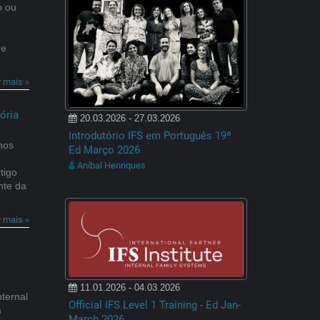
o ou
de
r mais »
ória
20.03.2026 - 27.03.2026
Introdutório IFS em Português 19ª
nos
Ed Março 2026
Aníbal Henriques
tigo
nte da
r mais »
11.01.2026 - 04.03.2026
nternal
Official IFS Level 1 Training - Ed Jan-
h
March 2026