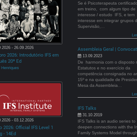
Se é Psicoterapeuta certificad
em treino, com algum tipo de
interesse / estudo IFS, e tem
interesse em integrar grupos 
Supervisão,…
Le
.2026 - 26.09.2026
Assembleia Geral | Convocat
ro 2026: Introdutório IFS em
13.09.2023
uês 20ª Ed
De harmonia com o disposto 
Estatutos e no exercício da
l Henriques
competência consignada no ar
15º e na qualidade de Preside
Mesa da Assembleia…
Le
IFS Talks
31.10.2019
.2026 - 03.12.2026
IFS Talks is an audio series to
deepen connections with the I
 2026: Official IFS Level 1
Family Systems Model throug
g - 14Ed