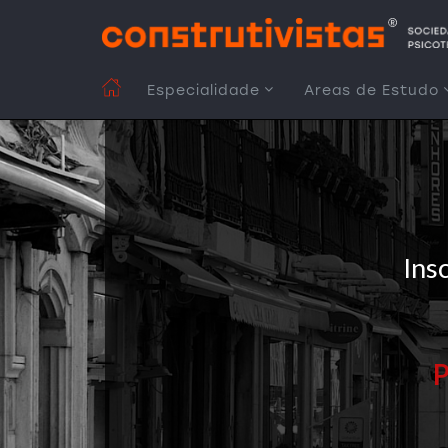
Passar
para
o
conteúdo
MAIN
Especialidade
Areas de Estudo
principal
NAVIGATION
Insc
P