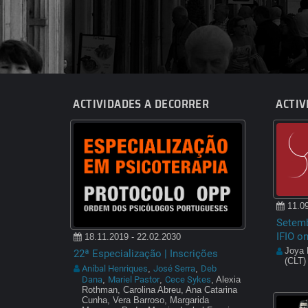
ACTIVIDADES A DECORRER
ACTIV
11.09
Setemb
IFIO o
18.11.2019 - 22.02.2030
Joya 
22ª Especialização | Inscrições
(CLT)
Aníbal Henriques
José Serra
Deb
,
,
Dana
Mariel Pastor
Cece Sykes
,
,
, Alexia
Rothman, Carolina Abreu, Ana Catarina
Cunha, Vera Barroso, Margarida