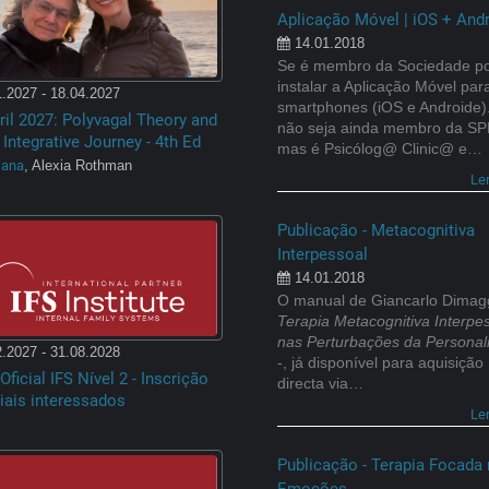
Aplicação Móvel | iOS + And
14.01.2018
Se é membro da Sociedade p
instalar a Aplicação Móvel par
.2027 - 18.04.2027
smartphones (iOS e Androide)
ril 2027: Polyvagal Theory and
não seja ainda membro da S
 Integrative Journey - 4th Ed
mas é Psicólog@ Clinic@ e…
Dana
, Alexia Rothman
Le
Publicação - Metacognitiva
Interpessoal
14.01.2018
O manual de Giancarlo Dimagg
Terapia Metacognitiva Interpe
nas Perturbações da Personal
.2027 - 31.08.2028
-, já disponível para aquisição
Oficial IFS Nível 2 - Inscrição
directa via…
iais interessados
Le
Publicação - Terapia Focada