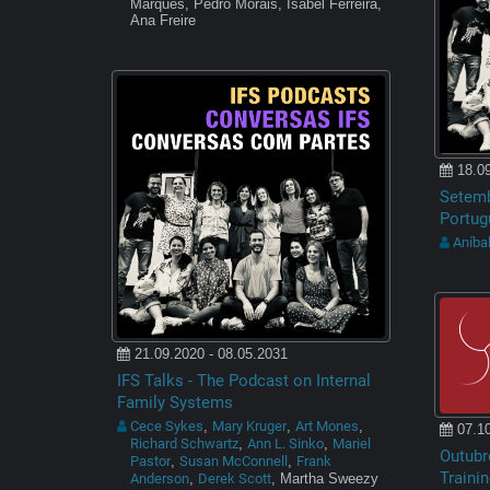
Marques, Pedro Morais, Isabel Ferreira,
Ana Freire
18.09
Setemb
Portug
Aníba
21.09.2020 - 08.05.2031
IFS Talks - The Podcast on Internal
Family Systems
Cece Sykes
Mary Kruger
Art Mones
,
,
,
07.10
Richard Schwartz
Ann L. Sinko
Mariel
,
,
Outubro
Pastor
Susan McConnell
Frank
,
,
Trainin
Anderson
Derek Scott
,
, Martha Sweezy