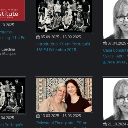
.10.2025
ystems |
05.09.2025 - 13.09.2025
raining -11st Ed
07.04.2025 
Introdutório IFS em Português
 Carolina
18ª Ed Setembro 2025
Case Consulta
da Marques
Sykes - April 
Cece Sykes
,
13.03.2025 - 16.03.2025
.04.2025
Polyvagal Theory and IFS: an
21.10.2024 
 em Português