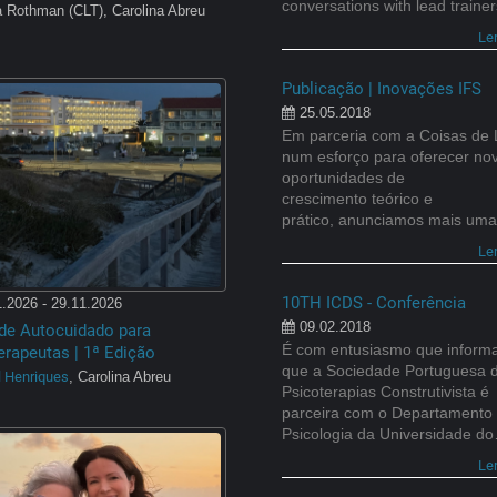
conversations with lead train
a Rothman (CLT), Carolina Abreu
,
Le
Publicação | Inovações IFS
25.05.2018
Em parceria com a Coisas de 
num esforço para oferecer no
oportunidades de
crescimento teórico e
prático, anunciamos mais um
Le
10TH ICDS - Conferência
.2026 - 29.11.2026
09.02.2018
 de Autocuidado para
É com entusiasmo que infor
erapeutas | 1ª Edição
que a Sociedade Portuguesa 
l Henriques
, Carolina Abreu
Psicoterapias Construtivista é
parceira com o Departamento
Psicologia da Universidade d
Le