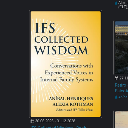
Alexi
(CLT)
27.11
Retiro
Psicot
Aníba
30.06.2026 - 31.12.2028
IFS Collected Wisdom - Book