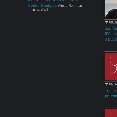
Aníbal Henriques
, Alexia Rothman,
Tisha Shull
08.01
Jan-Ab
IFS: an
Deb 
06.02
Treino 
potenc