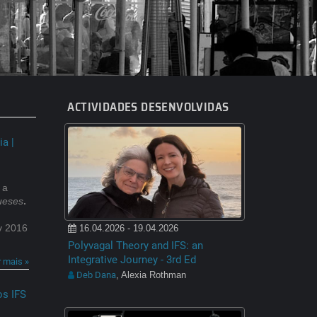
ACTIVIDADES DESENVOLVIDAS
a |
 a
ueses
.
v 2016
16.04.2026 - 19.04.2026
Polyvagal Theory and IFS: an
Integrative Journey - 3rd Ed
r mais »
Deb Dana
, Alexia Rothman
os IFS