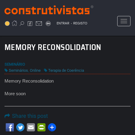
Passar
para
o
Toggl
.
conteúdo
ENTRAR
REGISTO
principal
MEMORY RECONSOLIDATION
SEMINÁRIO
Seminários
,
Online
Terapia de Coerência
Memory Reconsolidation
More soon
Share this post
Email
PrintFriendly