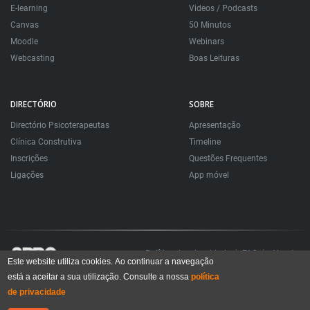
E-learning
Videos / Podcasts
Canvas
50 Minutos
Moodle
Webinars
Webcasting
Boas Leituras
DIRECTÓRIO
SOBRE
Directório Psicoterapeutas
Apresentação
Clínica Construtiva
Timeline
Inscrições
Questões Frequentes
Ligações
App móvel
Política de privacidade
FAQ
About
Este website utiliza cookies. Ao continuar a navegação
está a aceitar a sua utilização. Consulte a nossa
política
Todos os direitos reservados. Sociedade Portuguesa de Psicoterapias Construtivistas
© 2006 – 2024
de privacidade
All rights reserved. Portuguese Society for Constructivist Psychotherapies