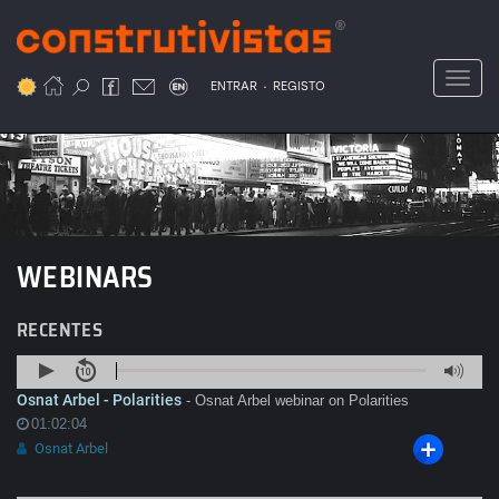
Passar
para
o
Toggl
.
conteúdo
ENTRAR
REGISTO
principal
WEBINARS
RECENTES
Osnat Arbel - Polarities
- Osnat Arbel webinar on Polarities
01:02:04
Osnat Arbel