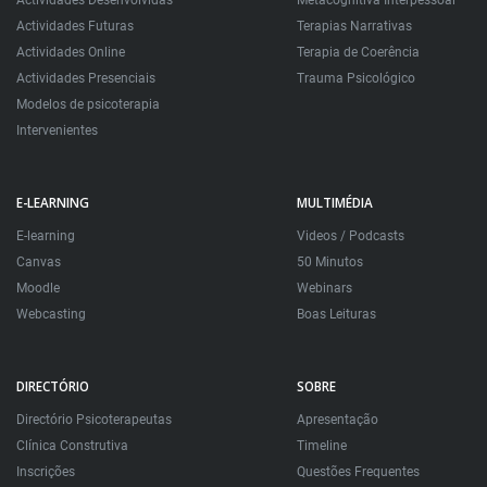
Actividades Desenvolvidas
Metacognitiva Interpessoal
Actividades Futuras
Terapias Narrativas
Actividades Online
Terapia de Coerência
Actividades Presenciais
Trauma Psicológico
Modelos de psicoterapia
Intervenientes
E-LEARNING
MULTIMÉDIA
E-learning
Videos / Podcasts
Canvas
50 Minutos
Moodle
Webinars
Webcasting
Boas Leituras
DIRECTÓRIO
SOBRE
Directório Psicoterapeutas
Apresentação
Clínica Construtiva
Timeline
Inscrições
Questões Frequentes