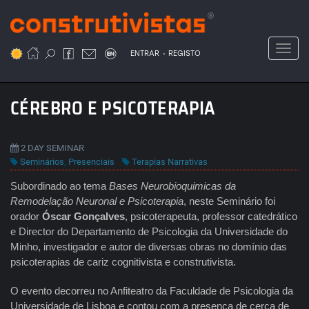
Passar
para
o
Toggl
.
conteúdo
ENTRAR
REGISTO
principal
CÉREBRO E PSICOTERAPIA
2 DAY SEMINAR
Seminários
,
Presenciais
Terapias Narrativas
Subordinado ao tema
Bases
Neurobioquimicas da
Remodelação Neuronal e Psicoterapia
, neste Seminário foi
orador
Óscar Gonçalves
, psicoterapeuta, professor catedrático
e Director do Departamento de Psicologia da Universidade do
Minho, investigador e autor de diversas obras no domínio das
psicoterapias de cariz cognitivista e construtivista.
O evento decorreu no Anfiteatro da Faculdade de Psicologia da
Universidade de Lisboa e contou com a presença de cerca de