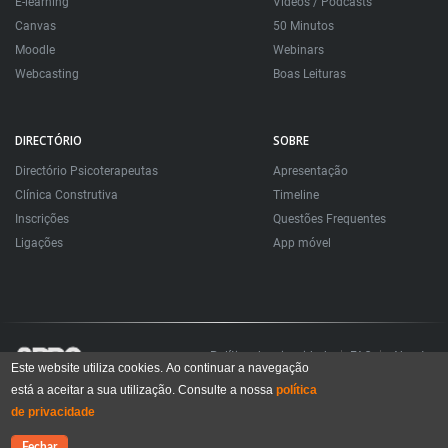
E-learning
Videos / Podcasts
Canvas
50 Minutos
Moodle
Webinars
Webcasting
Boas Leituras
DIRECTÓRIO
SOBRE
Directório Psicoterapeutas
Apresentação
Clínica Construtiva
Timeline
Inscrições
Questões Frequentes
Ligações
App móvel
Política de privacidade
FAQ
About
Este website utiliza cookies. Ao continuar a navegação
está a aceitar a sua utilização. Consulte a nossa
política
Todos os direitos reservados. Sociedade Portuguesa de Psicoterapias Construtivistas
© 2006 – 2024
de privacidade
All rights reserved. Portuguese Society for Constructivist Psychotherapies
Fechar