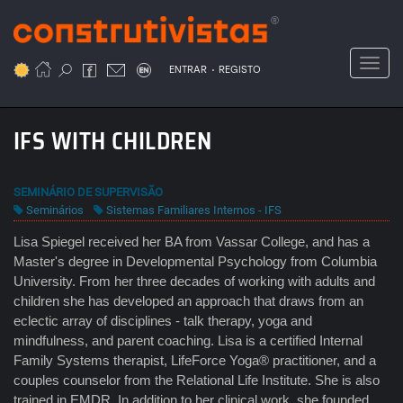
Passar
para
o
Toggl
.
conteúdo
ENTRAR
REGISTO
principal
IFS WITH CHILDREN
SEMINÁRIO DE SUPERVISÃO
Seminários
Sistemas Familiares Internos - IFS
Lisa Spiegel received her BA from Vassar College, and has a
Master's degree in Developmental Psychology from Columbia
University. From her three decades of working with adults and
children she has developed an approach that draws from an
eclectic array of disciplines - talk therapy, yoga and
mindfulness, and parent coaching. Lisa is a certified Internal
Family Systems therapist, LifeForce Yoga® practitioner, and a
couples counselor from the Relational Life Institute. She is also
trained in EMDR. In addition to her clinical work, she founded