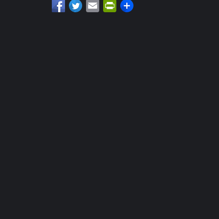
Email
PrintFriendly