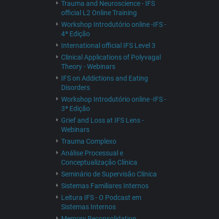
Trauma and Neuroscience - IFS
official L2 Online Training
Workshop Introdutório online -IFS -
4ª Edição
International official IFS Level 3
Clinical Applications of Polyvagal
Theory - Webinars
IFS on Addictions and Eating
Disorders
Workshop Introdutório online -IFS -
3ª Edição
Grief and Loss at IFS Lens -
Webinars
Trauma Complexo
Análise Processual e
Conceptualização Clínica
Seminário de Supervisão Clínica
Sistemas Familiares Internos
Leitura IFS - O Podcast em
Sistemas Internos
Memory Reconsolidation