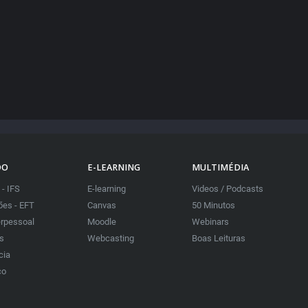
DO
E-LEARNING
MULTIMÉDIA
 - IFS
E-learning
Videos / Podcasts
es - EFT
Canvas
50 Minutos
erpessoal
Moodle
Webinars
as
Webcasting
Boas Leituras
cia
co