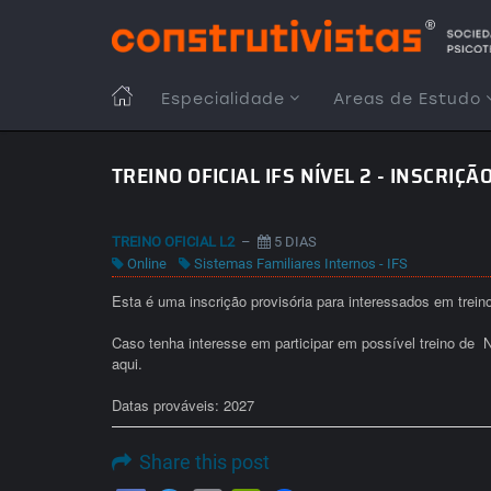
Passar
para
o
conteúdo
MAIN
Especialidade
Areas de Estudo
principal
NAVIGATION
TREINO OFICIAL IFS NÍVEL 2 - INSCRIÇ
TREINO OFICIAL L2
–
5 DIAS
Online
Sistemas Familiares Internos - IFS
Esta é uma inscrição provisória para interessados em treino
Caso tenha interesse em participar em possível treino de
N
aqui.
Datas prováveis: 2027
Share this post