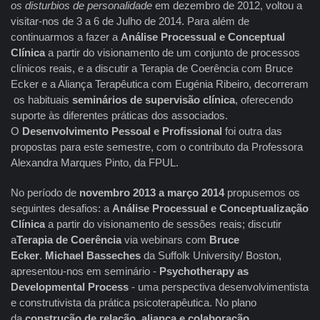
os disturbios de personalidade
em dezembro de 2012, voltou a
visitar-nos de 3 a 6 de Julho de 2014. Para além de
continuarmos a fazer a
Análise Processual e Conceptual
Clínica
a partir do visionamento de um conjunto de processos
clínicos reais, e a discutir a Terapia de Coerência com Bruce
Ecker e a Aliança Terapêutica com Eugénia Ribeiro, decorreram
os habituais
seminários de supervisão clínica
, oferecendo
suporte às diferentes práticas dos associados.
O
Desenvolvimento Pessoal e Profissional
foi outra das
propostas para este semestre, com o contributo da Professora
Alexandra Marques Pinto, da FPUL.
No período de
novembro 2013 a março 2014
propusemos os
seguintes desafios: a
Análise Processual e Conceptualização
Clínica
a partir do visionamento de sessões reais; discutir
a
Terapia de Coerência
via webinars com
Bruce
Ecker
.
Michael Basseches
da Suffolk University/ Boston,
apresentou-nos em seminário -
Psychotherapy as
Developmental Process
- uma perspectiva desenvolvimentista
e construtivista da prática psicoterapêutica. No plano
da
construção de relação, aliança e colaboração