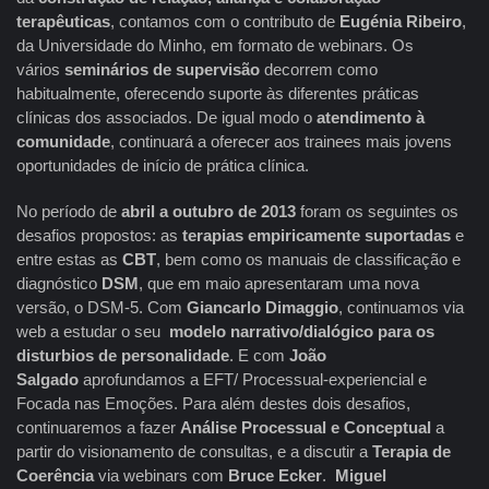
terapêuticas
, contamos com o contributo de
Eugénia Ribeiro
,
da Universidade do Minho, em formato de webinars. Os
vários
seminários de supervisão
decorrem como
habitualmente, oferecendo suporte às diferentes práticas
clínicas dos associados. De igual modo o
atendimento à
comunidade
, continuará a oferecer aos trainees mais jovens
oportunidades de início de prática clínica.
No período de
abril a outubro de 2013
foram os seguintes os
desafios propostos: as
terapias empiricamente suportadas
e
entre estas as
CBT
, bem como os manuais de classificação e
diagnóstico
DSM
, que em maio apresentaram uma nova
versão, o DSM-5. Com
Giancarlo Dimaggio
, continuamos via
web a estudar o seu
modelo narrativo/dialógico para os
disturbios de personalidade
. E com
João
Salgado
aprofundamos a EFT/ Processual-experiencial e
Focada nas Emoções. Para além destes dois desafios,
continuaremos a fazer
Análise Processual e Conceptual
a
partir do visionamento de consultas, e a discutir a
Terapia de
Coerência
via webinars com
Bruce Ecker
.
Miguel