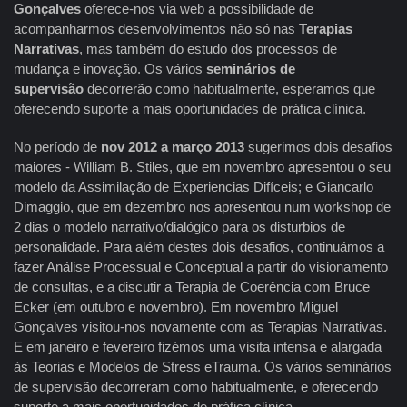
Gonçalves
oferece-nos via web a possibilidade de
acompanharmos desenvolvimentos não só nas
Terapias
Narrativas
, mas também do estudo dos processos de
mudança e inovação. Os vários
seminários de
supervisão
decorrerão como habitualmente, esperamos que
oferecendo suporte a mais oportunidades de prática clínica.
No período de
nov 2012 a março 2013
sugerimos dois desafios
maiores - William B. Stiles, que em novembro apresentou o seu
modelo da Assimilação de Experiencias Difíceis; e Giancarlo
Dimaggio, que em dezembro nos apresentou num workshop de
2 dias o modelo narrativo/dialógico para os disturbios de
personalidade. Para além destes dois desafios, continuámos a
fazer Análise Processual e Conceptual a partir do visionamento
de consultas, e a discutir a Terapia de Coerência com Bruce
Ecker (em outubro e novembro). Em novembro Miguel
Gonçalves visitou-nos novamente com as Terapias Narrativas.
E em janeiro e fevereiro fizémos uma visita intensa e alargada
às Teorias e Modelos de Stress eTrauma. Os vários seminários
de supervisão decorreram como habitualmente, e oferecendo
suporte a mais oportunidades de prática clínica.