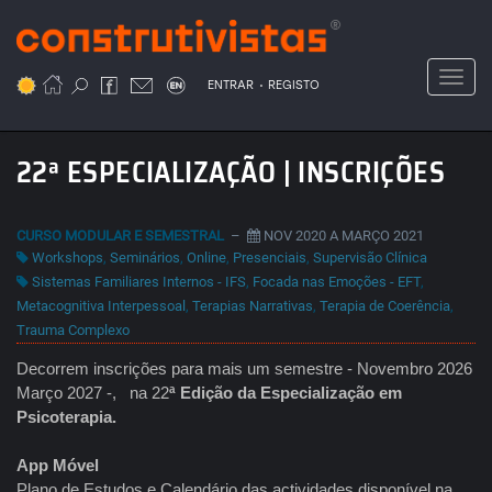
Passar
para
o
Toggl
.
conteúdo
ENTRAR
REGISTO
principal
22ª ESPECIALIZAÇÃO | INSCRIÇÕES
CURSO MODULAR E SEMESTRAL
–
NOV 2020 A MARÇO 2021
Workshops
,
Seminários
,
Online
,
Presenciais
,
Supervisão Clínica
Sistemas Familiares Internos - IFS
,
Focada nas Emoções - EFT
,
Metacognitiva Interpessoal
,
Terapias Narrativas
,
Terapia de Coerência
,
Trauma Complexo
Decorrem inscrições para mais um semestre - Novembro 2026
Março 2027 -, na 22
ª Edição da Especialização em
Psicoterapia.
App Móvel
Plano de Estudos e Calendário das actividades disponível na