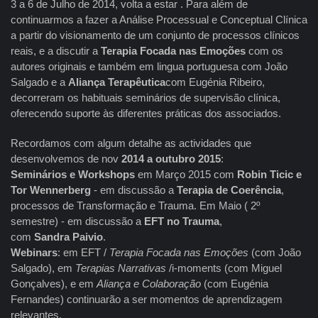
3 a 6 de Julho de 2014, volta a estar . Para além de
continuarmos a fazer a Análise Processual e Conceptual Clínica
a partir do visionamento de um conjunto de processos clínicos
reais, e a discutir a
Terapia Focada nas Emoções
com os
autores originais e também em lingua portuguesa com João
Salgado e a
Aliança Terapêutica
com Eugénia Ribeiro,
decorreram os habituais seminários de supervisão clínica,
oferecendo suporte às diferentes práticas dos associados.
Recordamos com algum detalhe as actividades que
desenvolvemos de nov
2014 a outubro 2015
:
Seminários e Workshops
em Março 2015 com
Robin Ticic e
Tor Wennerberg
- em discussão a
Terapia de Coerência
,
processos de Transformação e Trauma. Em Maio ( 2º
semestre) - em discussão a
EFT no Trauma
,
com
Sandra
Paivio
.
Webinars
: em EFT /
Terapia Focada nas Emoções
(com João
Salgado), em
Terapias Narrativas
/i-moments (com Miguel
Gonçalves), e em
Aliança e Colaboração
(com Eugénia
Fernandes) continuarão a ser momentos de aprendizagem
relevantes.