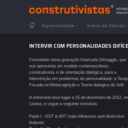
Passar
para
o
conteúdo
MAIN
Especialidade
Areas de Estudo
principal
NAVIGATION
INTERVIR COM PERSONALIDADES DIFÍCE
Convidado nesta gravação Giancarlo Dimaggio, que
nos apresenta um modelo contemporâneo,
construtivista, e de orientação dialógica, para a
intervenção em problemas de personalidade: a Terap
Focada na Metacognição e Teoria dialogica do Self.
A entrevista teve lugar a 15 de dezembro de 2012, e
Lisboa, e segue a seguinte estrutura:
Parte I - DST & MIT main influences and distinctive
features