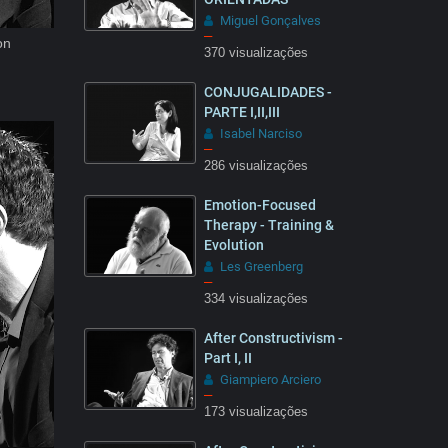
Miguel Gonçalves
–
tion
370 visualizações
28:27
CONJUGALIDADES -
PARTE I,II,III
Isabel Narciso
–
286 visualizações
25:55
Emotion-Focused
Therapy - Training &
Evolution
Les Greenberg
–
334 visualizações
10:20
After Constructivism -
Part I, II
Giampiero Arciero
–
173 visualizações
08:51