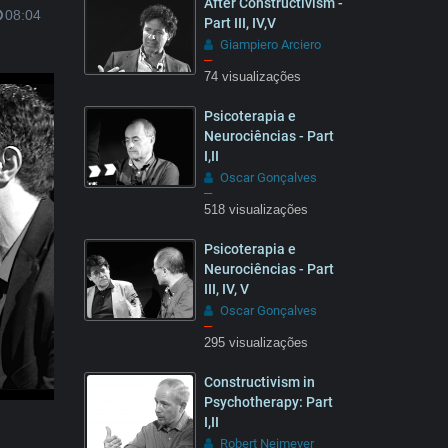
After Constructivism -
08:04
Part III, IV,V
Giampiero Arciero
–
74 visualizações
07:05
Psicoterapia e
Neurociências - Part
I,II
Oscar Gonçalves
–
518 visualizações
Psicoterapia e
Neurociências - Part
III, IV, V
Oscar Gonçalves
–
295 visualizações
Constructivism in
Psychotherapy: Part
I,II
Robert Neimeyer