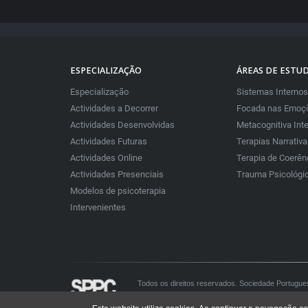
ESPECIALIZAÇÃO
ÁREAS DE ESTU
Especialização
Sistemas Internos
Actividades a Decorrer
Focada nas Emoçõ
Actividades Desenvolvidas
Metacognitiva Int
Actividades Futuras
Terapias Narrativ
Actividades Online
Terapia de Coerên
Actividades Presenciais
Trauma Psicológi
Modelos de psicoterapia
Intervenientes
Todos os direitos reservados. Sociedade Portugue
All rights reserved. Portuguese Society for Constru