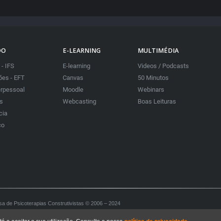
DO
E-LEARNING
MULTIMÉDIA
 - IFS
E-learning
Videos / Podcasts
es - EFT
Canvas
50 Minutos
erpessoal
Moodle
Webinars
as
Webcasting
Boas Leituras
cia
co
sa de Psicoterapias Construtivistas © 2006 – 2024
ctivist Psychotherapies