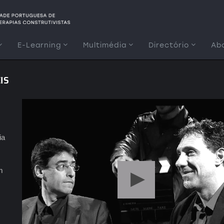
E-Learning
Multimédia
Directório
Ab
IS
ia
m