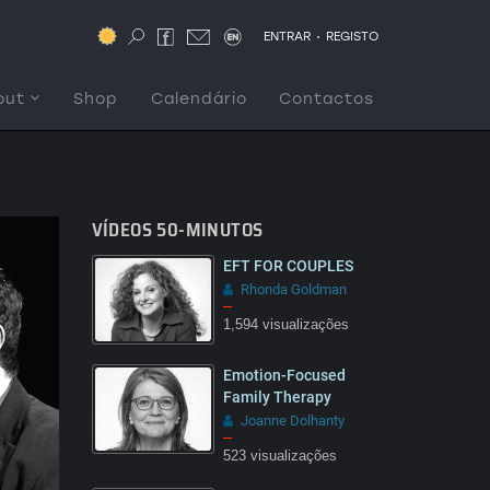
.
ENTRAR
REGISTO
out
Shop
Calendário
Contactos
VÍDEOS 50-MINUTOS
EFT FOR COUPLES
Rhonda Goldman
–
1,594 visualizações
Emotion-Focused
08:03
Family Therapy
Joanne Dolhanty
–
523 visualizações
14:45