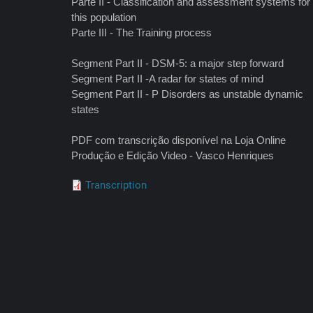
Parte II - Classification and assessment systems for
this population
Parte III - The Training process
Segment Part II - DSM-5: a major step forward
Segment Part II -A radar for states of mind
Segment Part II - P Disorders as unstable dynamic
states
PDF com transcrição disponível na Loja Online
Produção e Edição Video - Vasco Henriques
Transcription