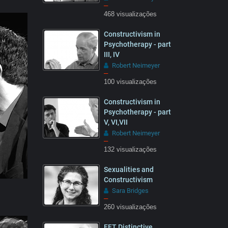
–
468 visualizações
15:32
Constructivism in
Psychotherapy - part
III, IV
Robert Neimeyer
–
100 visualizações
13:28
Constructivism in
Psychotherapy - part
V, VI,VII
Robert Neimeyer
–
132 visualizações
25:57
Sexualities and
Constructivism
Sara Bridges
–
260 visualizações
50:16
EFT Distinctive