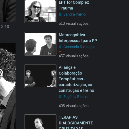
EFT for Complex
Trauma
Sandra Paivio
–
513 visualizações
13:19
02:18
Metacognitiva
Interpessoal para PP
Giancarlo Dimaggio
–
457 visualizações
1:31
Aliança e
Colaboração
Terapêuticas -
caracterização, co-
construção e treino
Eugénia Ribeiro
18:26
–
405 visualizações
TERAPIAS
DIALOGICAMENTE
ORIENTADAS