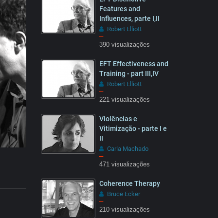
Features and
Influences, parte I,II
Robert Elliott
–
390 visualizações
28:41
EFT Effectiveness and
Training - part III,IV
Robert Elliott
–
221 visualizações
09:22
Violências e
Vitimização - parte I e
II
Carla Machado
–
471 visualizações
26:47
Coherence Therapy
Bruce Ecker
–
210 visualizações