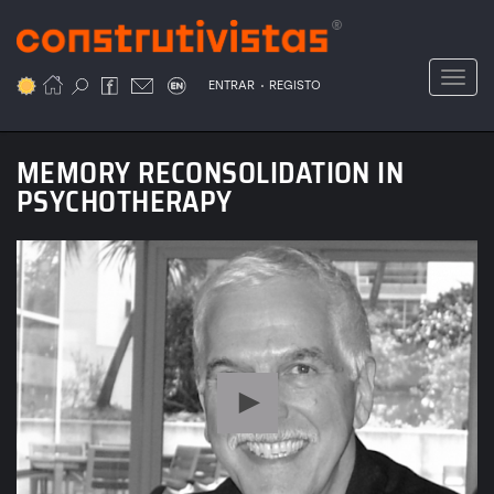
Passar
para
o
Toggl
.
conteúdo
ENTRAR
REGISTO
principal
MEMORY RECONSOLIDATION IN
PSYCHOTHERAPY