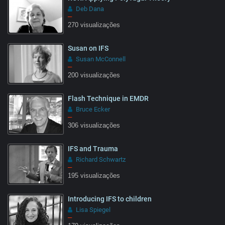
Deb Dana
–
270 visualizações
Susan on IFS
Susan McConnell
–
200 visualizações
Flash Technique in EMDR
Bruce Ecker
–
306 visualizações
IFS and Trauma
Richard Schwartz
–
195 visualizações
Introducing IFS to children
Lisa Spiegel
–