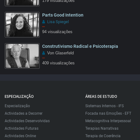
179 visualizações
Parts Good Intention
05:55
Lisa Spiegel
–
94 visualizações
Construtivismo Radical e Psicoterapia
02:48
Von Glaserfeld
–
409 visualizações
1:28
ESPECIALIZAÇÃO
ÁREAS DE ESTUDO
Especialização
Sistemas Internos - IFS
Actividades a Decorrer
Focada nas Emoções - EFT
Actividades Desenvolvidas
Metacognitiva Interpessoal
Actividades Futuras
Terapias Narrativas
Actividades Online
Terapia de Coerência