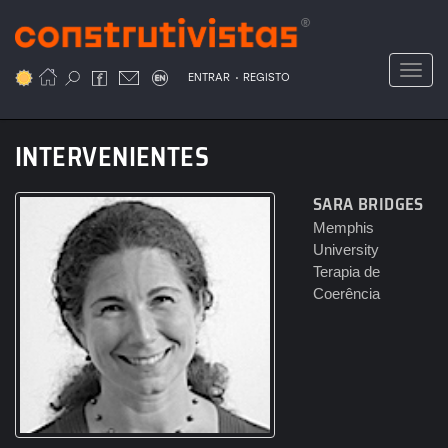
Passar
para
o
Toggl
.
conteúdo
ENTRAR
REGISTO
principal
INTERVENIENTES
SARA BRIDGES
Memphis
University
Terapia de
Coerência