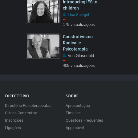
Introducing IFS to
children
Lisa Spiegel
–
179 visualizações
05:55
Construtivismo
Radical e
Psicoterapia
Von Glaserfeld
–
409 visualizações
1:28
DIRECTÓRIO
SOBRE
Directório Psicoterapeutas
Apresentação
Clínica Construtiva
Timeline
Inscrições
Questões Frequentes
Ligações
App móvel