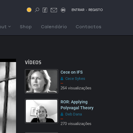
.
ENTRAR
REGISTO
out
Shop
Calendário
Contactos
VÍDEOS
Cece on IFS
Cece Sykes
–
264 visualizações
ROR: Applying
Polyvagal Theory
Deb Dana
–
270 visualizações