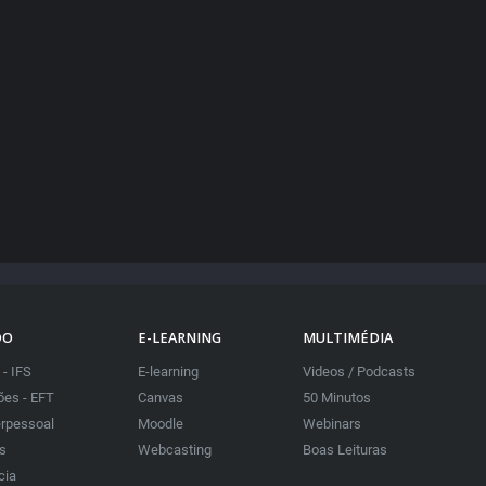
DO
E-LEARNING
MULTIMÉDIA
 - IFS
E-learning
Videos / Podcasts
es - EFT
Canvas
50 Minutos
erpessoal
Moodle
Webinars
as
Webcasting
Boas Leituras
cia