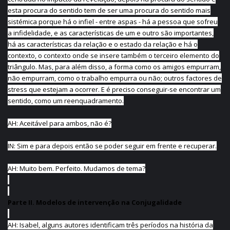
esta procura do sentido tem de ser uma procura do sentido mais
sistémica porque há o infiel - entre aspas - há a pessoa que sofreu
a infidelidade, e as características de um e outro são importantes,
há as características da relação e o estado da relação e há o
contexto, o contexto onde se insere também o terceiro elemento do
triângulo. Mas, para além disso, a forma como os amigos empurram,
não empurram, como o trabalho empurra ou não; outros factores de
stress que estejam a ocorrer. E é preciso conseguir-se encontrar um
sentido, como um reenquadramento.
AH: Aceitável para ambos, não é?
IN: Sim e para depois então se poder seguir em frente e recuperar.
AH: Muito bem. Perfeito. Mudamos de tema?
Parte II. Modelos de intervenção na Conjugalidade
AH: Isabel, alguns autores identificam três períodos na história da