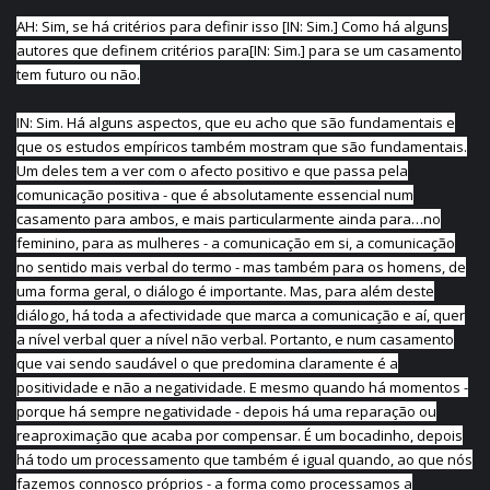
AH: Sim, se há critérios para definir isso [IN: Sim.] Como há alguns
autores que definem critérios para[IN: Sim.] para se um casamento
tem futuro ou não.
IN: Sim. Há alguns aspectos, que eu acho que são fundamentais e
que os estudos empíricos também mostram que são fundamentais.
Um deles tem a ver com o afecto positivo e que passa pela
comunicação positiva - que é absolutamente essencial num
casamento para ambos, e mais particularmente ainda para…no
feminino, para as mulheres - a comunicação em si, a comunicação
no sentido mais verbal do termo - mas também para os homens, de
uma forma geral, o diálogo é importante. Mas, para além deste
diálogo, há toda a afectividade que marca a comunicação e aí, quer
a nível verbal quer a nível não verbal. Portanto, e num casamento
que vai sendo saudável o que predomina claramente é a
positividade e não a negatividade. E mesmo quando há momentos -
porque há sempre negatividade - depois há uma reparação ou
reaproximação que acaba por compensar. É um bocadinho, depois
há todo um processamento que também é igual quando, ao que nós
fazemos connosco próprios - a forma como processamos a