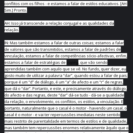
conflitos com os filhos - e estamos a falar de estilos educativos. [AH:
Sim.] Pronto.
AH: Isso já transcende a relação conjugal e as qualidades da
relação.
IN: Mas também estamos a falar de outras coisas; estamos a falar
de valores que são transmitidos, estamos a falar de padrões de
vinculação, estamos a falar de competências sócio-afectivas, enfim,
estamos a falar de estratégias de
coping
, que vão sendo
aprendidas também com aquilo que se vê. No fundo, quer dizer, eu
gosto muito de utilizar a palavra “dar”, quando estou a falar de pais;
porque é um “d” de diálogo, é um “a” de afecto e um “r” de regras,
que dá o “dar”. Portanto, e este, e precisamente através do diálogo,
do afecto e das regras, deste “dar” dá-se tudo - dá-se a qualidade
da relação, o envolvimento, os conflitos, os estilos, a vinculação. E
portanto, naturalmente que o casal é o motor - havendo um casal, o
casal é o motor - e vai ter repercussões imediatas neste sentido
mais restrito de parentalidade em termos de estilos e de qualidade,
mas também tem repercussões enormes relativamente àquilo que o