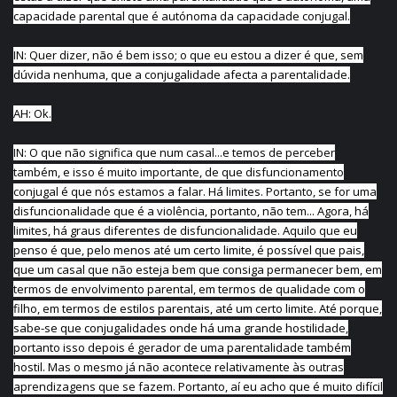
capacidade parental que é autónoma da capacidade conjugal.
IN: Quer dizer, não é bem isso; o que eu estou a dizer é que, sem
dúvida nenhuma, que a conjugalidade afecta a parentalidade.
AH: Ok.
IN: O que não significa que num casal...e temos de perceber
também, e isso é muito importante, de que disfuncionamento
conjugal é que nós estamos a falar. Há limites. Portanto, se for uma
disfuncionalidade que é a violência, portanto, não tem... Agora, há
limites, há graus diferentes de disfuncionalidade. Aquilo que eu
penso é que, pelo menos até um certo limite, é possível que pais,
que um casal que não esteja bem que consiga permanecer bem, em
termos de envolvimento parental, em termos de qualidade com o
filho, em termos de estilos parentais, até um certo limite. Até porque,
sabe-se que conjugalidades onde há uma grande hostilidade,
portanto isso depois é gerador de uma parentalidade também
hostil. Mas o mesmo já não acontece relativamente às outras
aprendizagens que se fazem. Portanto, aí eu acho que é muito difícil