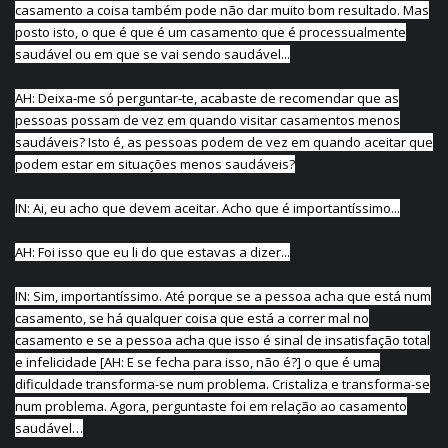
casamento a coisa também pode não dar muito bom resultado. Mas
posto isto, o que é que é um casamento que é processualmente
saudável ou em que se vai sendo saudável...
AH: Deixa-me só perguntar-te, acabaste de recomendar que as
pessoas possam de vez em quando visitar casamentos menos
saudáveis? Isto é, as pessoas podem de vez em quando aceitar que
podem estar em situações menos saudáveis?
IN: Ai, eu acho que devem aceitar. Acho que é importantíssimo...
AH: Foi isso que eu li do que estavas a dizer...
IN: Sim, importantíssimo. Até porque se a pessoa acha que está num
casamento, se há qualquer coisa que está a correr mal no
casamento e se a pessoa acha que isso é sinal de insatisfação total
e infelicidade [AH: E se fecha para isso, não é?] o que é uma
dificuldade transforma-se num problema. Cristaliza e transforma-se
num problema. Agora, perguntaste foi em relação ao casamento
saudável…