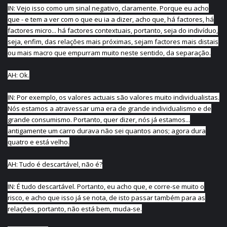
IN: Vejo isso como um sinal negativo, claramente. Porque eu acho
que - e tem a ver com o que eu ia a dizer, acho que, há factores, há
factores micro... há factores contextuais, portanto, seja do indivíduo,
seja, enfim, das relações mais próximas, sejam factores mais distais
ou mais macro que empurram muito neste sentido, da separação.
AH: Ok.
IN: Por exemplo, os valores actuais são valores muito individualistas.
Nós estamos a atravessar uma era de grande individualismo e de
grande consumismo. Portanto, quer dizer, nós já estamos...
antigamente um carro durava não sei quantos anos; agora dura
quatro e está velho.
AH: Tudo é descartável, não é?
IN: É tudo descartável. Portanto, eu acho que, e corre-se muito o
risco, e acho que isso já se nota, de isto passar também para as
relações, portanto, não está bem, muda-se.