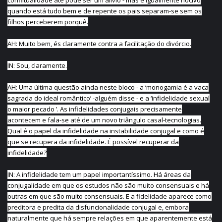
conflitualidade até pode ser um alívio - mas é igualmente nocivo
quando está tudo bem e de repente os pais separam-se sem os
filhos perceberem porquê.
AH: Muito bem, és claramente contra a facilitação do divórcio.
IN: Sou, claramente.
AH: Uma última questão ainda neste bloco - a ‘monogamia é a vaca
sagrada do ideal romântico’ -alguém disse - e a ‘infidelidade sexual
o maior pecado ’. As infidelidades conjugais precisamente
acontecem e fala-se até de um novo triângulo casal-tecnologias.
Qual é o papel da infidelidade na instabilidade conjugal e como é
que se recupera da infidelidade. É possível recuperar da
infidelidade?
IN: A infidelidade tem um papel importantíssimo. Há áreas da
conjugalidade em que os estudos não são muito consensuais e há
outras em que são muito consensuais. E a fidelidade aparece como
preditora e predita da disfuncionalidade conjugal e, embora
naturalmente que há sempre relações em que aparentemente está