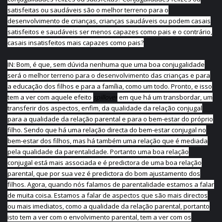
satisfeitas ou saudáveis são o melhor terreno para o
desenvolvimento de crianças, crianças saudáveis ou podem casais
satisfeitos e saudáveis ser menos capazes como pais e o contrário,
casais insatisfeitos mais capazes como pais?
IN: Bom, é que, sem dúvida nenhuma que uma boa conjugalidade
será o melhor terreno para o desenvolvimento das crianças e para
a educação dos filhos e para a família, como um todo. Pronto, e isso
tem a ver com aquele efeito
spillover
em que há um transbordar, um
transferir dos aspectos, enfim, da qualidade da relação conjugal
para a qualidade da relação parental e para o bem-estar do próprio
filho. Sendo que há uma relação directa do bem-estar conjugal no
bem-estar dos filhos, mas há também uma relação que é mediada
pela qualidade da parentalidade. Portanto uma boa relação
conjugal está mais associada e é predictora de uma boa relação
parental, que por sua vez é predictora do bom ajustamento dos
filhos. Agora, quando nós falamos de parentalidade estamos a falar
de muita coisa. Estamos a falar de aspectos que são mais directos
ou mais imediatos, como a qualidade da relação parental, portanto
isto tem a ver com o envolvimento parental, tem a ver com os