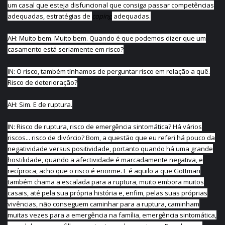
um casal que esteja disfuncional que consiga passar competências
adequadas, estratégias de
coping
adequadas.
AH: Muito bem. Muito bem. Quando é que podemos dizer que um
casamento está seriamente em risco?
IN: O risco, também tínhamos de perguntar risco em relação a quê.
Risco de deterioração?
AH: Sim. E de ruptura.
IN: Risco de ruptura, risco de emergência sintomática? Há vários
riscos... risco de divórcio? Bom, a questão que eu referi há pouco da
negatividade versus positividade, portanto quando há uma grande
hostilidade, quando a afectividade é marcadamente negativa, e
recíproca, acho que o risco é enorme. E é aquilo a que Gottman
também chama a escalada para a ruptura, muito embora muitos
casais, até pela sua própria história e, enfim, pelas suas próprias
vivências, não conseguem caminhar para a ruptura, caminham
muitas vezes para a emergência na família, emergência sintomática,