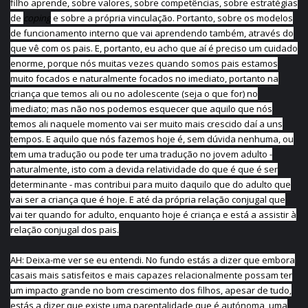
filho aprende, sobre valores, sobre competências, sobre estratégias
de
coping
e sobre a própria vinculação. Portanto, sobre os modelos
de funcionamento interno que vai aprendendo também, através do
que vê com os pais. E, portanto, eu acho que aí é preciso um cuidado
enorme, porque nós muitas vezes quando somos pais estamos
muito focados e naturalmente focados no imediato, portanto na
criança que temos ali ou no adolescente (seja o que for) no
imediato; mas não nos podemos esquecer que aquilo que nós
temos ali naquele momento vai ser muito mais crescido daí a uns
tempos. E aquilo que nós fazemos hoje é, sem dúvida nenhuma, ou
tem uma tradução ou pode ter uma tradução no jovem adulto -
naturalmente, isto com a devida relatividade do que é que é ser
determinante - mas contribui para muito daquilo que do adulto que
vai ser a criança que é hoje. E até da própria relação conjugal que
vai ter quando for adulto, enquanto hoje é criança e está a assistir à
relação conjugal dos pais.
AH: Deixa-me ver se eu entendi. No fundo estás a dizer que embora
casais mais satisfeitos e mais capazes relacionalmente possam ter
um impacto grande no bom crescimento dos filhos, apesar de tudo,
estás a dizer que existe uma parentalidade que é autónoma, uma