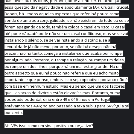
num deles ou nos filhos, portanto, pode acontecer. Eu acho que
essa questão da negatividade é absolutamente [AH: Crucial.] crucial.
Depois, há... todos aqueles aspectos que referi há pouco como
sendo de uma boa conjugalidade, se não existirem de todo ou se se
forem apagando de todo, também coloca o casal em risco. O casal
até pode não...até pode não ser um casal conflituoso, mas se se vai
instalando o silêncio, se se vai instalando a distância, se a
sexualidade já não mexe, portanto, se não há desejo, não há
prazer, não há tanto, começa a instalar-se que acaba por romper
por algum lado. Portanto, ou rompe a relação, ou rompe um deles,
ou rompe um dos filhos, porque há um mal-estar grande. Há um
outro aspecto que eu há pouco não referi e que eu acho muito
importante e que penso, embora isto seja opinativo, portanto não é
com base em nenhum estudo. Mas eu penso que um dos factores
que... as taxas de divórcio estão elevadíssimas. Portanto, numa
sociedade ocidental, diria entre 49 e 64%, nós em Portugal
estávamos nos 49%; no ano passado a taxa subiu para 64 vírgula tal
por cento.
AH: Vês isso como um sinal positivo ou negativo?