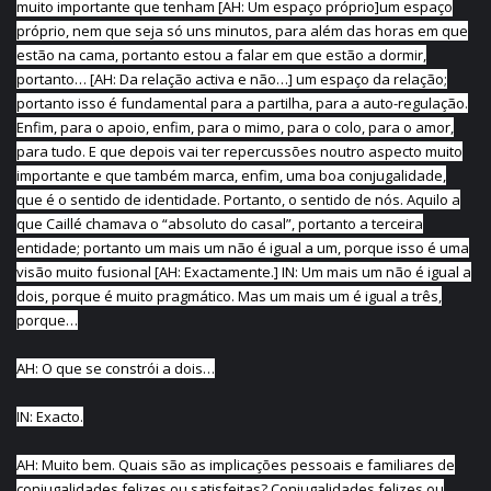
muito importante que tenham [AH: Um espaço próprio]um espaço
próprio, nem que seja só uns minutos, para além das horas em que
estão na cama, portanto estou a falar em que estão a dormir,
portanto… [AH: Da relação activa e não…] um espaço da relação;
portanto isso é fundamental para a partilha, para a auto-regulação.
Enfim, para o apoio, enfim, para o mimo, para o colo, para o amor,
para tudo. E que depois vai ter repercussões noutro aspecto muito
importante e que também marca, enfim, uma boa conjugalidade,
que é o sentido de identidade. Portanto, o sentido de nós. Aquilo a
que Caillé chamava o “absoluto do casal”, portanto a terceira
entidade; portanto um mais um não é igual a um, porque isso é uma
visão muito fusional [AH: Exactamente.] IN: Um mais um não é igual a
dois, porque é muito pragmático. Mas um mais um é igual a três,
porque…
AH: O que se constrói a dois…
IN: Exacto.
AH: Muito bem. Quais são as implicações pessoais e familiares de
conjugalidades felizes ou satisfeitas? Conjugalidades felizes ou