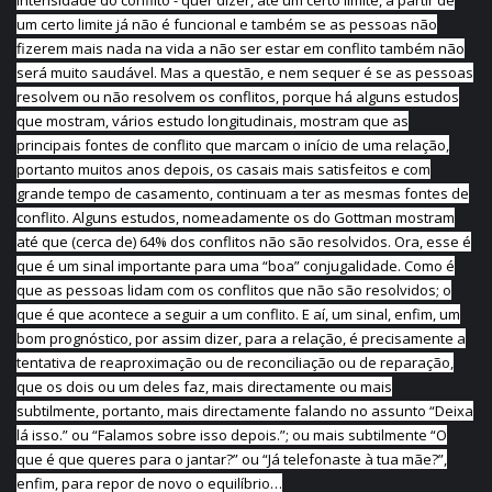
intensidade do conflito - quer dizer, até um certo limite, a partir de
um certo limite já não é funcional e também se as pessoas não
fizerem mais nada na vida a não ser estar em conflito também não
será muito saudável. Mas a questão, e nem sequer é se as pessoas
resolvem ou não resolvem os conflitos, porque há alguns estudos
que mostram, vários estudo longitudinais, mostram que as
principais fontes de conflito que marcam o início de uma relação,
portanto muitos anos depois, os casais mais satisfeitos e com
grande tempo de casamento, continuam a ter as mesmas fontes de
conflito. Alguns estudos, nomeadamente os do Gottman mostram
até que (cerca de) 64% dos conflitos não são resolvidos. Ora, esse é
que é um sinal importante para uma “boa” conjugalidade. Como é
que as pessoas lidam com os conflitos que não são resolvidos; o
que é que acontece a seguir a um conflito. E aí, um sinal, enfim, um
bom prognóstico, por assim dizer, para a relação, é precisamente a
tentativa de reaproximação ou de reconciliação ou de reparação,
que os dois ou um deles faz, mais directamente ou mais
subtilmente, portanto, mais directamente falando no assunto “Deixa
lá isso.” ou “Falamos sobre isso depois.”; ou mais subtilmente “O
que é que queres para o jantar?” ou “Já telefonaste à tua mãe?”,
enfim, para repor de novo o equilíbrio…