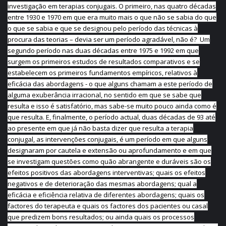
investigação em terapias conjugais. O primeiro, nas quatro décadas
entre 1930 e 1970 em que era muito mais o que não se sabia do que
o que se sabia e que se designou pelo período das técnicas à
procura das teorias – devia ser um período agradável, não é? Um
segundo período nas duas décadas entre 1975 e 1992 em que
surgem os primeiros estudos de resultados comparativos e se
estabelecem os primeiros fundamentos empíricos, relativos à
eficácia das abordagens - o que alguns chamam a este período de
alguma exuberância irracional, no sentido em que se sabe que
resulta e isso é satisfatório, mas sabe-se muito pouco ainda como é
que resulta. E, finalmente, o período actual, duas décadas de 93 até
ao presente em que já não basta dizer que resulta a terapia
conjugal, as intervenções conjugais, é um período em que alguns
designaram por cautela e extensão ou aprofundamento e em que
se investigam questões como quão abrangente e duráveis são os
efeitos positivos das abordagens interventivas; quais os efeitos
negativos e de deterioração das mesmas abordagens; qual a
eficácia e eficiência relativa de diferentes abordagens; quais os
factores do terapeuta e quais os factores dos pacientes ou casal
que predizem bons resultados; ou ainda quais os processos