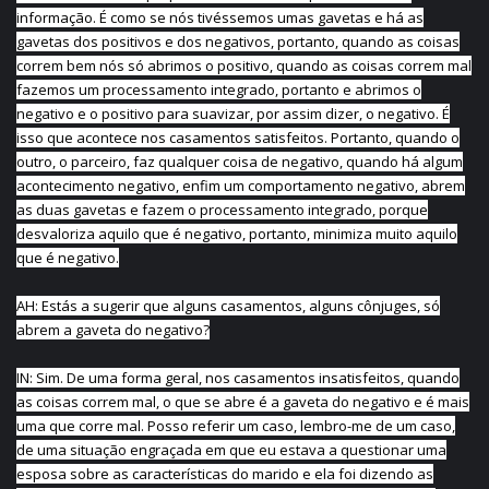
informação. É como se nós tivéssemos umas gavetas e há as
gavetas dos positivos e dos negativos, portanto, quando as coisas
correm bem nós só abrimos o positivo, quando as coisas correm mal
fazemos um processamento integrado, portanto e abrimos o
negativo e o positivo para suavizar, por assim dizer, o negativo. É
isso que acontece nos casamentos satisfeitos. Portanto, quando o
outro, o parceiro, faz qualquer coisa de negativo, quando há algum
acontecimento negativo, enfim um comportamento negativo, abrem
as duas gavetas e fazem o processamento integrado, porque
desvaloriza aquilo que é negativo, portanto, minimiza muito aquilo
que é negativo.
AH: Estás a sugerir que alguns casamentos, alguns cônjuges, só
abrem a gaveta do negativo?
IN: Sim. De uma forma geral, nos casamentos insatisfeitos, quando
as coisas correm mal, o que se abre é a gaveta do negativo e é mais
uma que corre mal. Posso referir um caso, lembro-me de um caso,
de uma situação engraçada em que eu estava a questionar uma
esposa sobre as características do marido e ela foi dizendo as