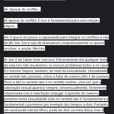
AH: Apesar do conflito…
IN: Apesar do conflito. E isso é fundamental para uma relação.
Depois…
AH: O que é um pouco a capacidade para integrar os conflitos e não
de [IN: Sim. Sim e não de dramatizar] compulsivamente os querer
resolver e anular. Mm-hm.
IN: Sim. E de saber viver com isso. Efectivamente em qualquer área
da vida nós não resolvemos os nossos problemas todos e no casal
é o mesmo. Depois, também, ao nível da sexualidade. Sexualidade
no sentido lato, portanto, estou a falar de namoro [AH: E de contacto
físico e de] no sentido lato e no sentido restrito, uma vez que a
satisfação sexual aparece sempre, consensualmente, fortemente
relacionada com a satisfação conjugal. A questão do namoro,
portanto nesta sexualidade mais no sentido lato é fundamental e é
fundamental o pormenor por exemplo dos tempos a dois. Portanto,
um casal pode não ter filhos, pode ter dois ou meia dúzia, mas é