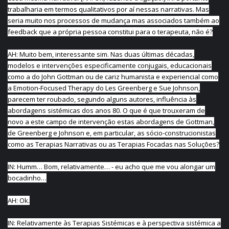
trabalharia em termos qualitativos por aí nessas narrativas. Mas
seria muito nos processos de mudança mas associados também ao
feedback que a própria pessoa constitui para o terapeuta, não é?
AH: Muito bem, interessante sim. Nas duas últimas décadas,
modelos e intervenções especificamente conjugais, educacionais
como a do John Gottman ou de cariz humanista e experiencial como
a Emotion-Focused Therapy do Les Greenberg e Sue Johnson,
parecem ter roubado, segundo alguns autores, influência às
abordagens sistémicas dos anos 80. O que é que trouxeram de
novo a este campo de intervenção estas abordagens de Gottman,
de Greenberg e Johnson e, em particular, as sócio-construcionistas
como as Terapias Narrativas ou as Terapias Focadas nas Soluções?
IN: Humm… Bom, relativamente… - eu acho que me vou alongar um
bocadinho…
AH: Ok.
IN: Relativamente às Terapias Sistémicas e à perspectiva sistémica a