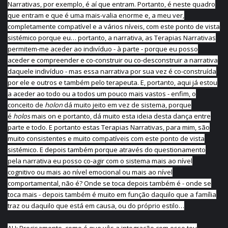
Narrativas, por exemplo, é aí que entram. Portanto, é neste quadro
que entram e que é uma mais-valia enorme e, a meu ver,
completamente compatível e a vários níveis, com este ponto de vista
sistémico porque eu… portanto, a narrativa, as Terapias Narrativas
permitem-me aceder ao indivíduo - à parte - porque eu posso
aceder e compreender e co-construir ou co-desconstruir a narrativa
daquele indivíduo - mas essa narrativa por sua vez é co-construída
por ele e outros e também pelo terapeuta. E, portanto, aqui já estou
a aceder ao todo ou a todos um pouco mais vastos - enfim, o
conceito de
holon
dá muito jeito em vez de sistema, porque
é
holos
mais on e portanto, dá muito esta ideia desta dança entre
parte e todo. E portanto estas Terapias Narrativas, para mim, são
muito consistentes e muito compatíveis com este ponto de vista
sistémico. E depois também porque através do questionamento
pela narrativa eu posso co-agir com o sistema mais ao nível
cognitivo ou mais ao nível emocional ou mais ao nível
comportamental, não é? Onde se toca depois também é - onde se
toca mais - depois também é muito em função daquilo que a família
traz ou daquilo que está em causa, ou do próprio estilo…