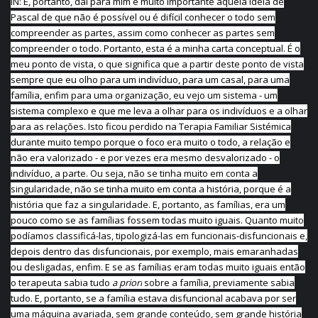
IN: E, portanto, daí para mim é muito importante aquela ideia de
Pascal de que não é possível ou é difícil conhecer o todo sem
compreender as partes, assim como conhecer as partes sem
compreender o todo. Portanto, esta é a minha carta conceptual. É o
meu ponto de vista, o que significa que a partir deste ponto de vista
sempre que eu olho para um indivíduo, para um casal, para uma
família, enfim para uma organização, eu vejo um sistema - um
sistema complexo e que me leva a olhar para os indivíduos e a olhar
para as relações. Isto ficou perdido na Terapia Familiar Sistémica
durante muito tempo porque o foco era muito o todo, a relação e
não era valorizado - e por vezes era mesmo desvalorizado - o
indivíduo, a parte. Ou seja, não se tinha muito em conta a
singularidade, não se tinha muito em conta a história, porque é a
história que faz a singularidade. E, portanto, as famílias, era um
pouco como se as famílias fossem todas muito iguais. Quanto muito
podíamos classificá-las, tipologizá-las em funcionais-disfuncionais e,
depois dentro das disfuncionais, por exemplo, mais emaranhadas
ou desligadas, enfim. E se as famílias eram todas muito iguais então
o terapeuta sabia tudo
a priori
sobre a família, previamente sabia
tudo. E, portanto, se a família estava disfuncional acabava por ser
uma máquina avariada, sem grande conteúdo, sem grande história