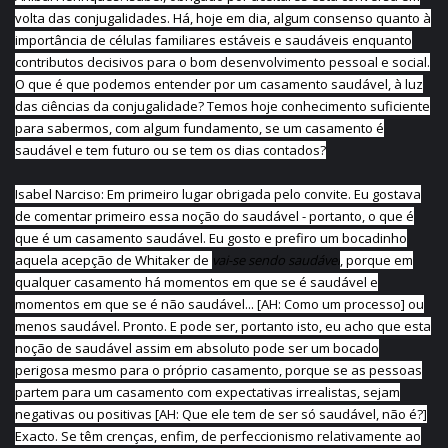
volta das conjugalidades. Há, hoje em dia, algum consenso quanto à
importância de células familiares estáveis e saudáveis enquanto
contributos decisivos para o bom desenvolvimento pessoal e social.
O que é que podemos entender por um casamento saudável, à luz
das ciências da conjugalidade? Temos hoje conhecimento suficiente
para sabermos, com algum fundamento, se um casamento é
saudável e tem futuro ou se tem os dias contados?
Isabel Narciso: Em primeiro lugar obrigada pelo convite. Eu gostava
de comentar primeiro essa noção do saudável - portanto, o que é
que é um casamento saudável. Eu gosto e prefiro um bocadinho
aquela acepção de Whitaker de
vai-se sendo saudável
, porque em
qualquer casamento há momentos em que se é saudável e
momentos em que se é não saudável... [AH: Como um processo] ou
menos saudável. Pronto. E pode ser, portanto isto, eu acho que esta
noção de saudável assim em absoluto pode ser um bocado
perigosa mesmo para o próprio casamento, porque se as pessoas
partem para um casamento com expectativas irrealistas, sejam
negativas ou positivas [AH: Que ele tem de ser só saudável, não é?]
Exacto. Se têm crenças, enfim, de perfeccionismo relativamente ao