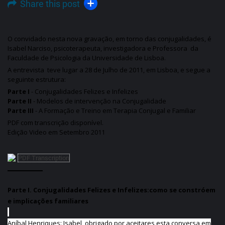
Share this post
O convidado nesta nova gravação, em torno das conjugalidades, é
Isabel Narciso, psicoterapeuta, investigadora e Professora da
Faculdade de Psicologia da Universidade de Lisboa.
A entrevista teve lugar a 28 de Julho de 2011, em Lisboa, e segue a
seguinte estrutura:
Parte I
- Conjugalidades Felizes e Infelizes
Parte II
- Modelos de intervenção na Conjugalidade
Parte III
- A Formação e Treino em Terapia Conjugal e Familiar
PDF com transcrição disponível.
Edição Video em Setembro 2011
PDF Transcription
Parte I. Conjugalidades Felizes e Infelizes:como se constróem
e implicações familiares
Aníbal Henriques: Isabel, obrigado por aceitares esta conversa em