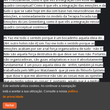
AH: Precisamente, como é que vês a integração com esse teu
quadro conceptual? Como é que vês a integração das emoções e de
tudo o que se sabe hoje em dia com base nas neurociências das
emoções, e nomeadamente no modelo da Terapia Focada nas
Emoções do Les Greenberg, como é que vês a integração nesse
quadro conceptual sistémico?
IN: Faz-me todo o sentido porque é um bocadinho aquela ideia do...
[AH: outro holon não é] sim. Faz-me todo o sentido porque as
emoções acabam por ser a tal força organizadora de tudo - não é?
Não são aquela força destrutiva do que deve ser mas não. Portanto,
são organizadoras, são guias adaptativas e isso é absolutamente
fundamental. É um pouco aquela ideia de - enfim, também já muito
trabalhada pelo MRI por Watzlawick que já vem do filósofo Epícteto
– que dizia ‘o que me aborrece não são as coisas mas as opiniões
que eu tenho sobre as coisas’. E, portanto, aquilo que é a minha
Este website utiliza cookies. Ao continuar a navegação
imagem da realidade é muito trabalhada através deste lado muito
está a aceitar a sua utilização. Consulte a nossa
política
mais emocional, muito mais holístico e muito mais analógico.
de privacidade
AH: Muito bem, muito integrável, não é?
Contacte-nos
Fechar