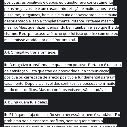
positivas, as positivas e depois eu questionei-a concretamente
pelas negativas - e é um casamento feliz já de muitos anos - e ela
disse-me, “negativas, bom, ele é muito despassarado, ele é muito
desorientado e isso é completamente irritante. Irrita-me mesmo
mesmo. Mas, quer dizer, pensando bem também é isso que lhe dá
charme. E eu, por acaso, até acho que foi isso que fez com que eu
me sentisse atraída por ele.” Portanto há…
AH: O negativo transforma-se…
IN: O negativo transforma-se quase em positivo. Portanto é um sinal
de satisfação. Esta questão da positividade, da comunicação
positiva ou carregada de afecto positivo é fundamental para um
casamento. Depois, ao nível dos conflitos, as pessoas têm muito
medo dos conflitos. Mas os conflitos existem, são saudáveis…
AH: E há quem fuja deles.
IN: E há quem fuja deles; não seria necessário, nem é saudável. E o
problema não é existirem conflitos, nem sequer é tanto a