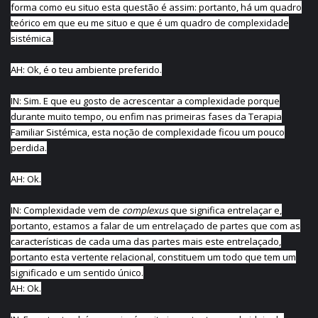
forma como eu situo esta questão é assim: portanto, há um quadro
teórico em que eu me situo e que é um quadro de complexidade
sistémica.
AH: Ok, é o teu ambiente preferido.
IN: Sim. E que eu gosto de acrescentar a complexidade porque
durante muito tempo, ou enfim nas primeiras fases da Terapia
Familiar Sistémica, esta noção de complexidade ficou um pouco
perdida.
AH: Ok.
IN: Complexidade vem de
complexus
que significa entrelaçar e,
portanto, estamos a falar de um entrelaçado de partes que com as
características de cada uma das partes mais este entrelaçado,
portanto esta vertente relacional, constituem um todo que tem um
significado e um sentido único.
AH: Ok.