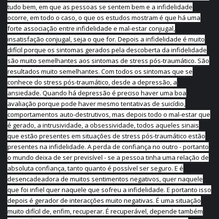
tudo bem, em que as pessoas se sentem bem e a infidelidade
ocorre, em todo o caso, o que os estudos mostram é que há uma
forte associação entre infidelidade e mal-estar conjugal,
insatisfação conjugal, seja o que for. Depois a infidelidade é muito
difícil porque os sintomas gerados pela descoberta da infidelidade
são muito semelhantes aos sintomas de stress pós-traumático. São
resultados muito semelhantes. Com todos os sintomas que se
conhece do stress pós-traumático, desde a depressão, a
ansiedade. Quando há depressão é preciso haver uma boa
avaliação porque pode haver mesmo tentativas de suicídio,
comportamentos auto-destrutivos, mas depois todo o mal-estar que
é gerado, a intrusividade, a obsessividade, todos aqueles sinais
que estão presentes em situações de stress pós-traumático estão
presentes na infidelidade. A perda de confiança no outro - portanto
o mundo deixa de ser previsível - se a pessoa tinha uma relação de
absoluta confiança, tanto quanto é possível ser seguro. E é
desencadeadora de muitos sentimentos negativos, quer naquele
que foi infiel quer naquele que sofreu a infidelidade. E portanto isso
depois é gerador de interacções muito negativas. É uma situação
muito difícil de, enfim, recuperar. É recuperável, depende também