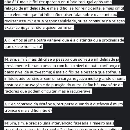
não é? É mais difícil recuperar o equilíbrio conjugal após uma
relação de infidelidade, é mais difícil se for reincidente, é mais difícil
se o elemento que foi infiel não quiser falar sobre o assunto ou
recusar assumir a sua responsabilidade, ou se continuar na relação
extra- conjugal e não a quiser terminar.
AH: Temos aí uma outra variável que é a distância ou a proximidade
que existe num casal.
IN: Sim, sim. É mais difícil se a pessoa que sofreu a infidelidade já
previamente for uma pessoa com baixo nível de auto-confiança e
baixo nível de auto-estima; é mais difícil se a pessoa que sofreu a
infidelidade continuar com uma carga negativa muito grande e numa
postura de acusação e de punição do outro. Enfim há uma série de
factores que podem dificultar, mas é recuperável.
AH: Ao contrário da distância, recuperar quando a distância é muito
crónica é mais difícil não é?
IN: Sim, sim, é preciso uma intervenção faseada. Primeiro mais
centrada no impacto da revelação, depois na procura do sentido e