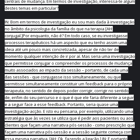
centrais de mudança. Em termos de investigação, interessa-te algum
destes temas em particular?
IN: Bom em termos de investigação eu sou mais dada à investigação
no âmbito da psicologia da família do que na terapia [AH:
conjugal.]Por enquanto, não é? Em todo caso, se eu investigasse
processos terapêuticos há um aspecto que eu tenho assim uma
ideia até um pouco mais concretizada, apesar de não ter de
momento qualquer intenção de ir por aí. Mas seria uma investigação
que permitisse conjugar o compreender os processos de mudança
muito associados ao impacto da sessão – portanto, de cada uma
das sessões - que conjugasse isso simultaneamente, ou que
permitisse simultaneamente constituir um feedback para o próprio
terapeuta, no sentido de depois poder corrigir, corrigir no sentido
de, enfim do seu percurso e o que é que ele faria diferente a seguir
e a seguir face a esse feedback. Portanto, seria quase uma
investigação-acção. E isto eu pensaria, por exemplo, utilizando uma
estratégia que às vezes se utiliza que é pedir aos pacientes ou aos
clientes que façam uma narrativa pós-sessão - como prescrição que
façam uma narrativa pós-sessão e a sessão seguinte começa com
essa mesma narrativa. [AH: Ok, fazendo a ligação.] IN: E portanto