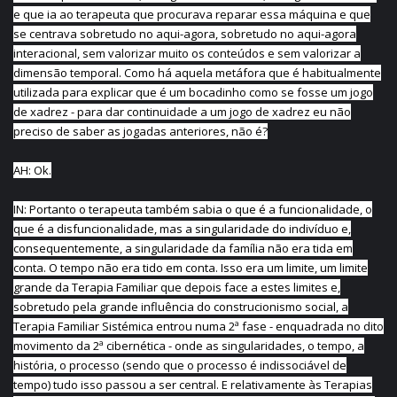
e que ia ao terapeuta que procurava reparar essa máquina e que
se centrava sobretudo no aqui-agora, sobretudo no aqui-agora
interacional, sem valorizar muito os conteúdos e sem valorizar a
dimensão temporal. Como há aquela metáfora que é habitualmente
utilizada para explicar que é um bocadinho como se fosse um jogo
de xadrez - para dar continuidade a um jogo de xadrez eu não
preciso de saber as jogadas anteriores, não é?
AH: Ok.
IN: Portanto o terapeuta também sabia o que é a funcionalidade, o
que é a disfuncionalidade, mas a singularidade do indivíduo e,
consequentemente, a singularidade da família não era tida em
conta. O tempo não era tido em conta. Isso era um limite, um limite
grande da Terapia Familiar que depois face a estes limites e,
sobretudo pela grande influência do construcionismo social, a
Terapia Familiar Sistémica entrou numa 2ª fase - enquadrada no dito
movimento da 2ª cibernética - onde as singularidades, o tempo, a
história, o processo (sendo que o processo é indissociável de
tempo) tudo isso passou a ser central. E relativamente às Terapias