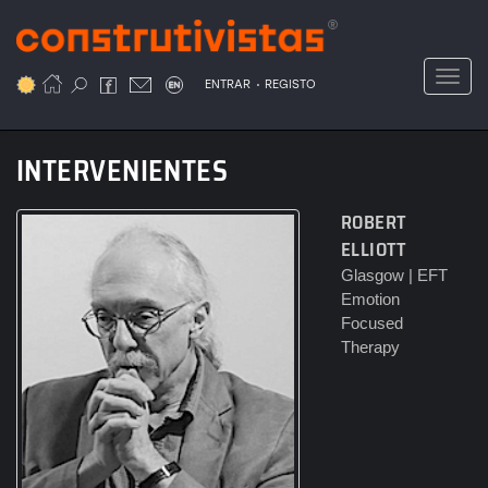
Passar
para
o
Toggl
.
conteúdo
ENTRAR
REGISTO
principal
INTERVENIENTES
ROBERT
ELLIOTT
Glasgow | EFT
Emotion
Focused
Therapy