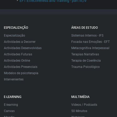
EFT Effectiveness and Training - part III,IV
ESPECIALIZAÇÃO
ÁREAS DE ESTUDO
Especialização
Sistemas Internos - IFS
Actividades a Decorrer
Focada nas Emoções - EFT
Actividades Desenvolvidas
Metacognitiva Interpessoal
Actividades Futuras
Terapias Narrativas
Actividades Online
Terapia de Coerência
Actividades Presenciais
Trauma Psicológico
Modelos de psicoterapia
Intervenientes
E-LEARNING
MULTIMÉDIA
E-learning
Videos / Podcasts
Canvas
50 Minutos