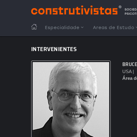
Passar
para
o
conteúdo
MAIN
Especialidade
Areas de Estudo
principal
NAVIGATION
INTERVENIENTES
BRUCE
USA |
Área d