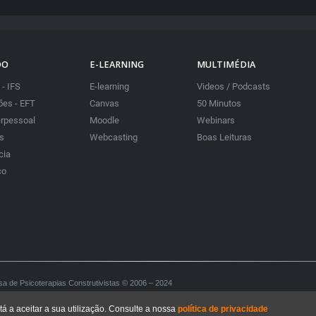
DO
E-LEARNING
MULTIMÉDIA
 - IFS
E-learning
Videos / Podcasts
es - EFT
Canvas
50 Minutos
erpessoal
Moodle
Webinars
as
Webcasting
Boas Leituras
cia
co
sa de Psicoterapias Construtivistas © 2006 – 2024
ctivist Psychotherapies
tá a aceitar a sua utilização. Consulte a nossa
política de privacidade