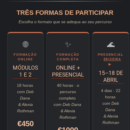
TRÊS FORMAS DE PARTICIPAR
Escolha o formato que se adequa ao seu percurso
🌐
✨
🌊
FORMAÇÃO
FORMAÇÃO
PRESENCIAL
ONLINE
COMPLETA
·
ERICEIRA
▶
MÓDULOS
ONLINE +
15–18 DE
1 E 2
PRESENCIAL
ABRIL
18 horas
40 horas · o
4 dias · 22
com Deb
percurso
horas
Dana
completo
com Deb
& Alexia
com Deb Dana
Dana
Rothman
& Alexia
& Alexia
Rothman
€450
Rothman