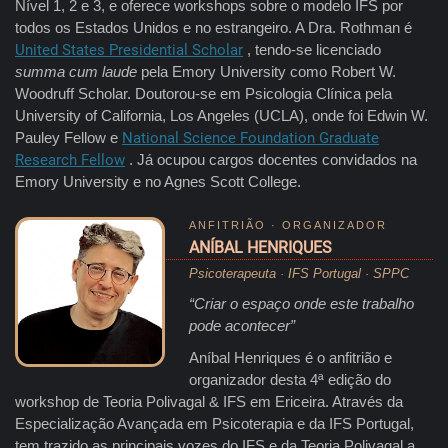
Nível 1, 2 e 3, e oferece workshops sobre o modelo IFS por
todos os Estados Unidos e no estrangeiro. A Dra. Rothman é
United States Presidential Scholar
, tendo-se licenciado
summa cum laude
pela Emory University como Robert W.
Woodruff Scholar. Doutorou-se em Psicologia Clínica pela
University of California, Los Angeles (UCLA), onde foi Edwin W.
Pauley Fellow e
National Science Foundation Graduate
Research Fellow
. Já ocupou cargos docentes convidados na
Emory University e no Agnes Scott College.
ANFITRIÃO · ORGANIZADOR
ANÍBAL HENRIQUES
Psicoterapeuta · IFS Portugal · SPPC
“Criar o espaço onde este trabalho
pode acontecer”
Aníbal Henriques é o anfitrião e
organizador desta 4ª edição do
workshop de Teoria Polivagal & IFS em Ericeira. Através da
Especialização Avançada em Psicoterapia e da IFS Portugal,
tem trazido as principais vozes do IFS e da Teoria Polivagal a