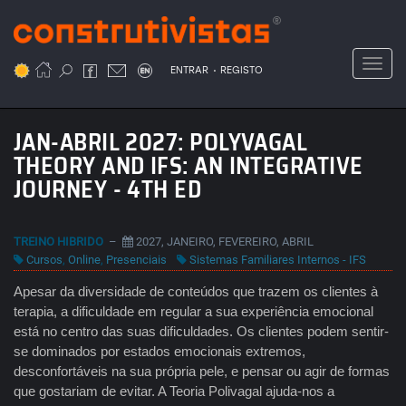
Passar
para
o
Toggl
.
conteúdo
ENTRAR
REGISTO
principal
JAN-ABRIL 2027: POLYVAGAL
THEORY AND IFS: AN INTEGRATIVE
JOURNEY - 4TH ED
TREINO HIBRIDO
–
2027, JANEIRO, FEVEREIRO, ABRIL
Cursos
,
Online
,
Presenciais
Sistemas Familiares Internos - IFS
Apesar da diversidade de conteúdos que trazem os clientes à
terapia, a dificuldade em regular a sua experiência emocional
está no centro das suas dificuldades. Os clientes podem sentir-
se dominados por estados emocionais extremos,
desconfortáveis na sua própria pele, e pensar ou agir de formas
que gostariam de evitar. A Teoria Polivagal ajuda-nos a