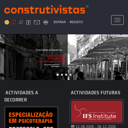
Passar
para
o
Toggl
.
conteúdo
ENTRAR
REGISTO
principal
Inscrições a decorrer ...
Especialização
Avançada em
Psicoterapia - 22ª Ed
Disponíveis planos de
Actividades
ACTIVIDADES A
ACTIVIDADES FUTURAS
DECORRER
11.09.2026 - 06.12.2026