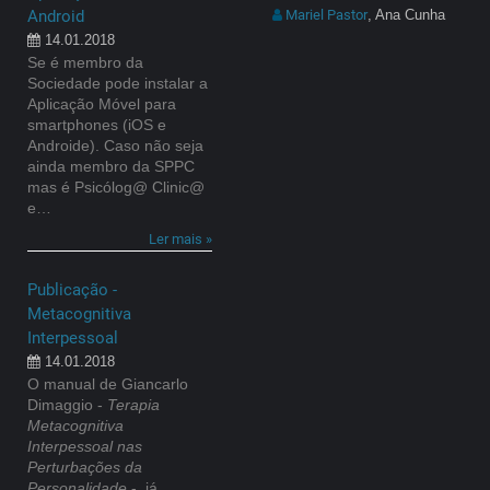
Android
Mariel Pastor
, Ana Cunha
14.01.2018
Se é membro da
Sociedade pode instalar a
Aplicação Móvel para
smartphones (iOS e
Androide). Caso não seja
ainda membro da SPPC
mas é Psicólog@ Clinic@
e…
Ler mais »
Publicação -
Metacognitiva
Interpessoal
14.01.2018
O manual de Giancarlo
Dimaggio -
Terapia
Metacognitiva
Interpessoal nas
Perturbações da
Personalidade
-, já