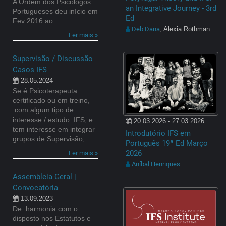
A Ordem dos Psicólogos
an Integrative Journey - 3rd
Portugueses deu início em
Ed
Fev 2016 ao…
Deb Dana
, Alexia Rothman
Ler mais »
Supervisão / Discussão
Casos IFS
28.05.2024
Se é Psicoterapeuta
certificado ou em treino,
com algum tipo de
interesse / estudo IFS, e
20.03.2026 - 27.03.2026
tem interesse em integrar
Introdutório IFS em
grupos de Supervisão,…
Português 19ª Ed Março
2026
Ler mais »
Aníbal Henriques
Assembleia Geral |
Convocatória
13.09.2023
De harmonia com o
disposto nos Estatutos e