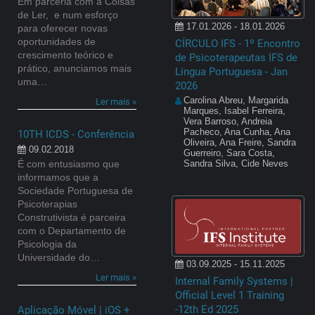
Em parceria com a Coisas
de Ler, e num esforço
17.01.2026 - 18.01.2026
para oferecer novas
oportunidades de
CÍRCULO IFS - 1º Encontro
crescimento teórico e
de Psicoterapeutas IFS de
prático, anunciamos mais
Lingua Portuguesa - Jan
uma…
2026
Carolina Abreu, Margarida
Ler mais »
Marques, Isabel Ferreira,
Vera Barroso, Andreia
Pacheco, Ana Cunha, Ana
10TH ICDS - Conferência
Oliveira, Ana Freire, Sandra
09.02.2018
Guerreiro, Sara Costa,
É com entusiasmo que
Sandra Silva, Cide Neves
informamos que a
Sociedade Portuguesa de
Psicoterapias
Construtivista é parceira
com o Departamento de
Psicologia da
Universidade do…
03.09.2025 - 15.11.2025
Ler mais »
Internal Family Systems |
Official Level 1 Training
-12th Ed 2025
Aplicação Móvel | iOS +