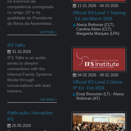
no exercício da
11.01.2026 - 04.03.2026
competência consignada
no artigo 15º e na
Official IFS Level 1 Training
qualidade de Presidente
- Ed Jan-March 2026
da Mesa da Assembleia…
Alexia Rothman (CLT),
Carolina Abreu (CLT),
Ler mais »
Margarida Marques (LPA)
IFS Talks
31.10.2019
IFS Talks is an audio
series to deepen
connections with the
Internal Family Systems
04.02.2026 - 09.02.2026
Model through
Official IFS Level 3 Online -
conversations with lead
5ª Ed - Feb 2026
trainers…
Einat Bronstein (LT) - Alexia
Rothman (AT)
Ler mais »
Publicação | Inovações
IFS
25.05.2018