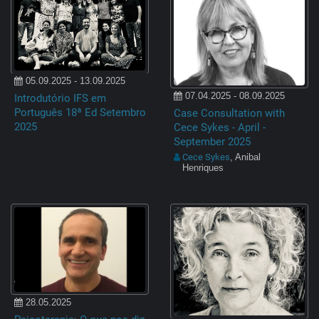
05.09.2025 - 13.09.2025
07.04.2025 - 08.09.2025
Introdutório IFS em
Português 18ª Ed Setembro
Case Consultation with
2025
Cece Sykes - April -
September 2025
Cece Sykes
, Anibal
Henriques
28.05.2025