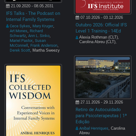
21.09.2020 - 08.05.2031
IFS Talks - The Podcast on
07.10.2026 - 03.12.2026
Internal Family Systems
Outubro 2026: Official IFS
Cece Sykes
Mary Kruger
,
,
Level 1 Training - 14Ed
Art Mones
Richard
,
Schwartz
Ann L. Sinko
,
,
Alexia Rothman (CLT),
Mariel Pastor
Susan
,
Carolina Abreu (CLT),
McConnell
Frank Anderson
,
,
Derek Scott
, Martha Sweezy
27.11.2026 - 29.11.2026
Retiro de Autocuidado
para Psicoterapeutas | 1ª
Edição
Aníbal Henriques
, Carolina
Abreu