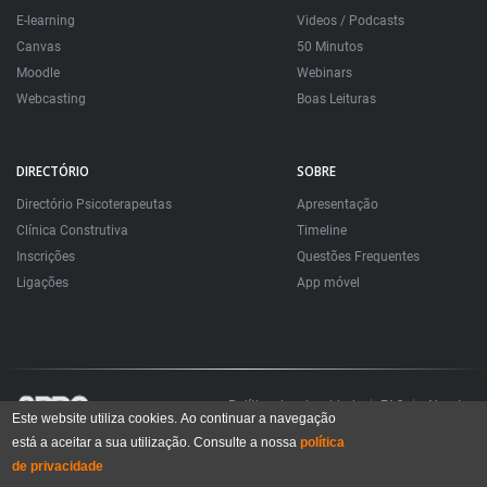
E-learning
Videos / Podcasts
Canvas
50 Minutos
Moodle
Webinars
Webcasting
Boas Leituras
DIRECTÓRIO
SOBRE
Directório Psicoterapeutas
Apresentação
Clínica Construtiva
Timeline
Inscrições
Questões Frequentes
Ligações
App móvel
Política de privacidade
FAQ
About
Este website utiliza cookies. Ao continuar a navegação
está a aceitar a sua utilização. Consulte a nossa
política
Todos os direitos reservados. Sociedade Portuguesa de Psicoterapias Construtivistas
© 2006 – 2024
de privacidade
All rights reserved. Portuguese Society for Constructivist Psychotherapies