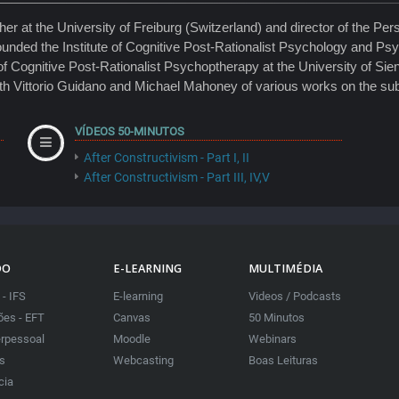
her at the University of Freiburg (Switzerland) and director of the Pe
founded the Institute of Cognitive Post-Rationalist Psychology and Ps
of Cognitive Post-Rationalist Psychoptherapy at the University of Sie
with Vittorio Guidano and Michael Mahoney of various works on the su
VÍDEOS 50-MINUTOS
After Constructivism - Part I, II
After Constructivism - Part III, IV,V
DO
E-LEARNING
MULTIMÉDIA
 - IFS
E-learning
Videos / Podcasts
es - EFT
Canvas
50 Minutos
erpessoal
Moodle
Webinars
as
Webcasting
Boas Leituras
cia