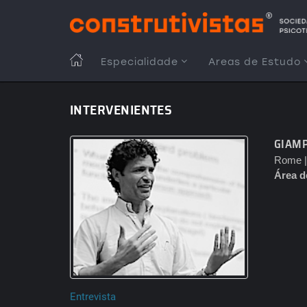
Passar
para
o
conteúdo
MAIN
Especialidade
Areas de Estudo
principal
NAVIGATION
INTERVENIENTES
GIAMP
Rome | 
Área d
Entrevista