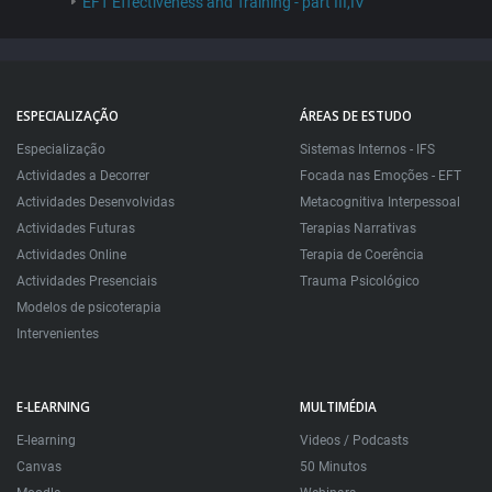
EFT Effectiveness and Training - part III,IV
ESPECIALIZAÇÃO
ÁREAS DE ESTUDO
Especialização
Sistemas Internos - IFS
Actividades a Decorrer
Focada nas Emoções - EFT
Actividades Desenvolvidas
Metacognitiva Interpessoal
Actividades Futuras
Terapias Narrativas
Actividades Online
Terapia de Coerência
Actividades Presenciais
Trauma Psicológico
Modelos de psicoterapia
Intervenientes
E-LEARNING
MULTIMÉDIA
E-learning
Videos / Podcasts
Canvas
50 Minutos