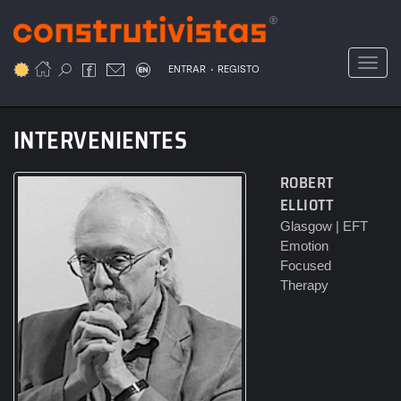
Passar
para
o
Toggl
.
conteúdo
ENTRAR
REGISTO
principal
INTERVENIENTES
ROBERT
ELLIOTT
Glasgow | EFT
Emotion
Focused
Therapy