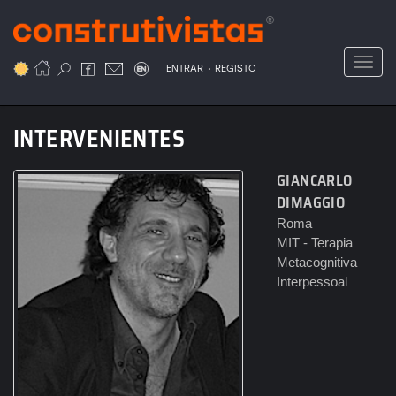
Passar
para
o
Toggl
.
conteúdo
ENTRAR
REGISTO
principal
INTERVENIENTES
GIANCARLO
DIMAGGIO
Roma
MIT - Terapia
Metacognitiva
Interpessoal