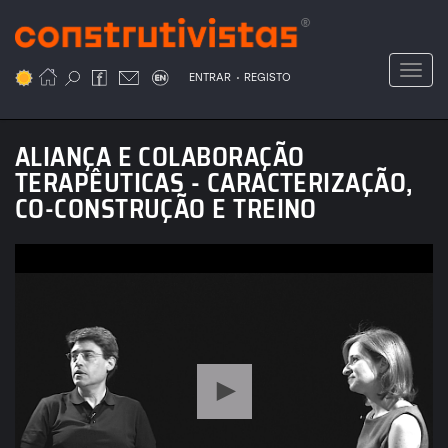
Passar
para
o
Toggl
.
conteúdo
ENTRAR
REGISTO
principal
ALIANÇA E COLABORAÇÃO
TERAPÊUTICAS - CARACTERIZAÇÃO,
CO-CONSTRUÇÃO E TREINO