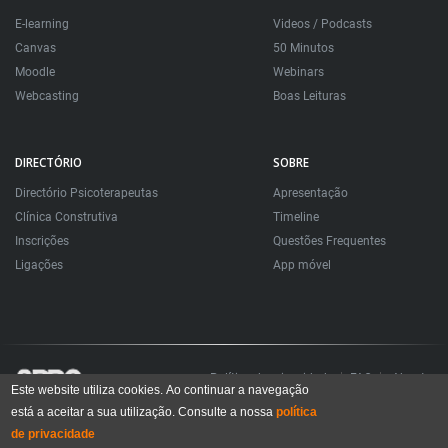
E-learning
Videos / Podcasts
Canvas
50 Minutos
Moodle
Webinars
Webcasting
Boas Leituras
DIRECTÓRIO
SOBRE
Directório Psicoterapeutas
Apresentação
Clínica Construtiva
Timeline
Inscrições
Questões Frequentes
Ligações
App móvel
Política de privacidade
FAQ
About
Este website utiliza cookies. Ao continuar a navegação
está a aceitar a sua utilização. Consulte a nossa
política
Todos os direitos reservados. Sociedade Portuguesa de Psicoterapias Construtivistas
© 2006 – 2024
de privacidade
All rights reserved. Portuguese Society for Constructivist Psychotherapies