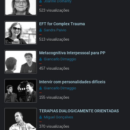
Joanne Dolhanty
–
523 visualizações
EFT for Complex Trauma
14:45
Sandra Paivio
–
513 visualizações
Metacognitiva Interpessoal para PP
02:18
Giancarlo Dimaggio
–
457 visualizações
Intervir com personalidades difíceis
1:31
Giancarlo Dimaggio
–
155 visualizações
TERAPIAS DIALOGICAMENTE ORIENTADAS
13:19
Miguel Gonçalves
–
370 visualizações