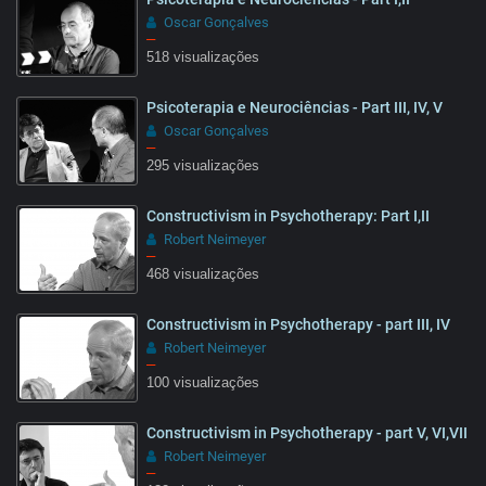
07:05
Oscar Gonçalves
–
518 visualizações
Psicoterapia e Neurociências - Part III, IV, V
Oscar Gonçalves
–
295 visualizações
Constructivism in Psychotherapy: Part I,II
Robert Neimeyer
–
468 visualizações
Constructivism in Psychotherapy - part III, IV
15:32
Robert Neimeyer
–
100 visualizações
Constructivism in Psychotherapy - part V, VI,VII
13:28
Robert Neimeyer
–