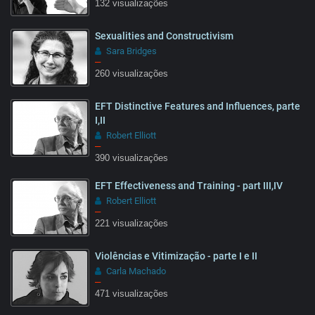
132 visualizações
Sexualities and Constructivism
25:57
Sara Bridges
–
260 visualizações
EFT Distinctive Features and Influences, parte
50:16
I,II
Robert Elliott
–
390 visualizações
28:41
EFT Effectiveness and Training - part III,IV
Robert Elliott
–
221 visualizações
Violências e Vitimização - parte I e II
09:22
Carla Machado
–
471 visualizações