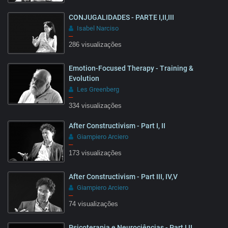
CONJUGALIDADES - PARTE I,II,III
28:27
Isabel Narciso
–
286 visualizações
Emotion-Focused Therapy - Training &
25:55
Evolution
Les Greenberg
–
334 visualizações
10:20
After Constructivism - Part I, II
Giampiero Arciero
–
173 visualizações
After Constructivism - Part III, IV,V
08:51
Giampiero Arciero
–
74 visualizações
Psicoterapia e Neurociências - Part I,II