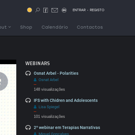
.
ENTRAR
REGISTO
out
Shop
Calendário
Contactos
WEBINARS
Osnat Arbel - Polarities
Osnat Arbel
–
148 visualizações
IFS with Chidren and Adolescents
Lisa Spiegel
–
101 visualizações
2º webinar em Terapias Narrativas
Miguel Gonçalves