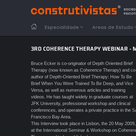
Passar
para
o
conteúdo
MAIN
Especialidade
Areas de Estudo
principal
NAVIGATION
3RD COHERENCE THERAPY WEBINAR - M
Bruce Ecker is co-originator of Depth Oriented Brief
Therapy (now known as Coherence Therapy) and co
author of Depth-Oriented Brief Therapy: How To Be
Brief When You Were Trained To Be Deep, and Vice
Versa, as well as numerous articles and training
videos. He has taught widely in graduate courses at
JFK University, professional workshop and clinical
conferences, and operates a private practice in the S
Francisco Bay Area.
This Interview took place in Lisbon, the 20 May 2009,
at the International Seminar & Workshop on Coheren