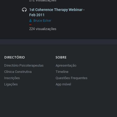
272 visualizações
1st Coherence Therapy Webinar -
Feb 2011
Bruce Ecker
–
224 visualizações
DIRECTÓRIO
SOBRE
Directório Psicoterapeutas
Apresentação
Clínica Construtiva
Timeline
Inscrições
Questões Frequentes
Ligações
App móvel