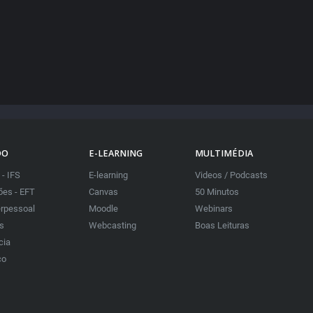
DO
E-LEARNING
MULTIMÉDIA
 - IFS
E-learning
Videos / Podcasts
es - EFT
Canvas
50 Minutos
erpessoal
Moodle
Webinars
as
Webcasting
Boas Leituras
cia
co