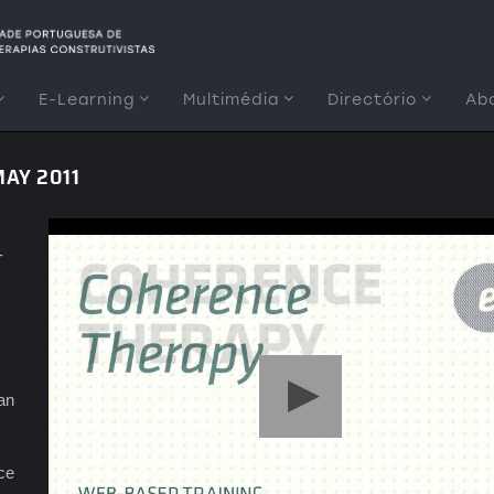
E-Learning
Multimédia
Directório
Ab
AY 2011
-
an
ce