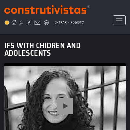
Passar
para
o
Toggl
.
conteúdo
ENTRAR
REGISTO
principal
IFS WITH CHIDREN AND
ADOLESCENTS