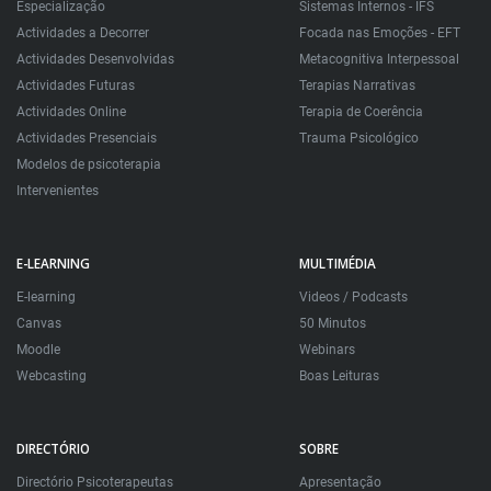
Especialização
Sistemas Internos - IFS
Actividades a Decorrer
Focada nas Emoções - EFT
Actividades Desenvolvidas
Metacognitiva Interpessoal
Actividades Futuras
Terapias Narrativas
Actividades Online
Terapia de Coerência
Actividades Presenciais
Trauma Psicológico
Modelos de psicoterapia
Intervenientes
E-LEARNING
MULTIMÉDIA
E-learning
Videos / Podcasts
Canvas
50 Minutos
Moodle
Webinars
Webcasting
Boas Leituras
DIRECTÓRIO
SOBRE
Directório Psicoterapeutas
Apresentação