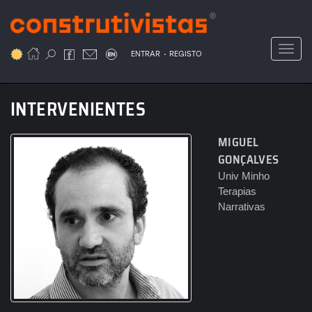
Passar
para
o
Toggl
.
conteúdo
ENTRAR
REGISTO
principal
INTERVENIENTES
MIGUEL
GONÇALVES
Univ Minho
Terapias
Narrativas