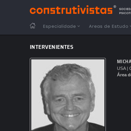
Passar
para
o
conteúdo
MAIN
Especialidade
Areas de Estudo
principal
NAVIGATION
INTERVENIENTES
MICH
USA | C
Área d