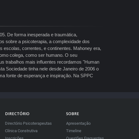
5. De forma inesperada e traumática,
os sobre a psicoterapia, a complexidade dos
s escolas, correntes, e continentes. Mahoney era,
a, como colega, como ser humano. O seu
eus trabalhos mais influentes recordamos "Human
Esta Sociedade tinha nele desde Janeiro de 2006 o
s uma fonte de esperança e inspiração. Na SPPC
DIRECTÓRIO
SOBRE
Directório Psicoterapeutas
Apresentação
Clínica Construtiva
Timeline
Inscrições
Questões Frequentes