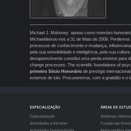
Michael J. Mahoney apoiou como membro honorário e
Michaeldeixou-nos a 31 de Maio de 2006. Perdemos u
processos de conhecimento e mudança, influenciaram 
pela sua sensibilidade e inteligência, pela sua cult
desaparecimento constitui uma perda enorme para di
change processes: The scientific foundations of psyc
primeiro Sócio Honorário
de prestígio internaciona
estamos de luto. Procuraremos, com a gratidão e o 
ESPECIALIZAÇÃO
ÁREAS DE ESTU
Especialização
Sistemas Internos
Actividades a Decorrer
Focada nas Emoçõ
Actividades Desenvolvidas
Metacognitiva Int