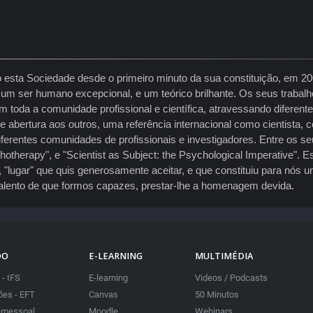
sta Sociedade desde o primeiro minuto da sua constituição, em 200
m ser humano excepcional, e um teórico brilhante. Os seus trabalh
toda a comunidade profissional e científica, atravessando diferente
ura e abertura aos outros, uma referência internacional como cientist
ferentes comunidades de profissionais e investigadores. Entre os s
hotherapy", e "Scientist as Subject: the Psychological Imperative". 
l, "lugar" que quis generosamente aceitar, e que constituiu para nó
talento de que formos capazes, prestar-lhe a homenagem devida.
DO
E-LEARNING
MULTIMÉDIA
 - IFS
E-learning
Videos / Podcasts
es - EFT
Canvas
50 Minutos
erpessoal
Moodle
Webinars