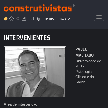
Passar
para
o
Toggl
.
conteúdo
ENTRAR
REGISTO
principal
INTERVENIENTES
PAULO
MACHADO
Universidade do
Minho
Psicologia
Clinica e da
Saúde
Área de intervenção