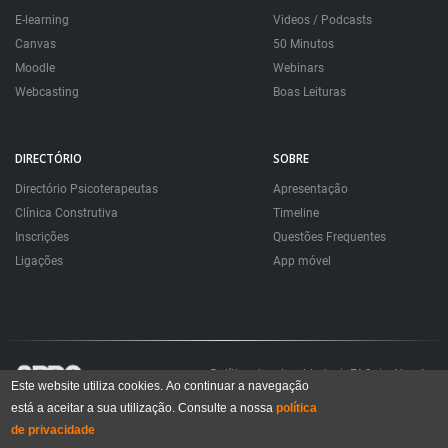
E-learning
Videos / Podcasts
Canvas
50 Minutos
Moodle
Webinars
Webcasting
Boas Leituras
DIRECTÓRIO
SOBRE
Directório Psicoterapeutas
Apresentação
Clínica Construtiva
Timeline
Inscrições
Questões Frequentes
Ligações
App móvel
Política de privacidade
FAQ
About
Este website utiliza cookies. Ao continuar a navegação
está a aceitar a sua utilização. Consulte a nossa
política
Todos os direitos reservados. Sociedade Portuguesa de Psicoterapias Construtivistas
© 2006 – 2024
de privacidade
All rights reserved. Portuguese Society for Constructivist Psychotherapies