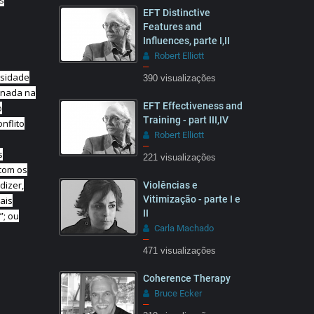
s
50:16
EFT Distinctive
Features and
Influences, parte I,II
Robert Elliott
–
nsidade
390 visualizações
28:41
s nada na
EFT Effectiveness and
o
Training - part III,IV
nflito
Robert Elliott
–
s
221 visualizações
 com os
09:22
dizer,
Violências e
Vitimização - parte I e
ais
II
”; ou
Carla Machado
–
471 visualizações
26:47
Coherence Therapy
Bruce Ecker
–