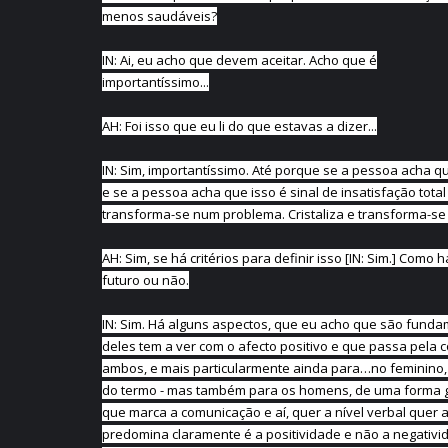
menos saudáveis?
IN: Ai, eu acho que devem aceitar. Acho que é
importantíssimo...
AH: Foi isso que eu li do que estavas a dizer...
IN: Sim, importantíssimo. Até porque se a pessoa acha 
e se a pessoa acha que isso é sinal de insatisfação total
transforma-se num problema. Cristaliza e transforma-s
AH: Sim, se há critérios para definir isso [IN: Sim.] Com
futuro ou não.
IN: Sim. Há alguns aspectos, que eu acho que são fun
deles tem a ver com o afecto positivo e que passa pela
ambos, e mais particularmente ainda para…no feminino, 
do termo - mas também para os homens, de uma forma ger
que marca a comunicação e aí, quer a nível verbal quer 
predomina claramente é a positividade e não a negativ