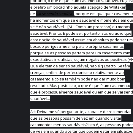
portanto, o que é que é um casamento saudável. Eu gos
e prefiro um bocadinho aquela acepção de Whitaker
de
vai-se sendo saudável
, porque em qualquer casament
há momentos em que se é saudável e momentos em qu
se é não saudável... [AH: Como um processo] ou menos
saudável. Pronto. E pode ser, portanto isto, eu acho que
esta noção de saudável assim em absoluto pode ser um
bocado perigosa mesmo para o próprio casamento,
porque se as pessoas partem para um casamento com
expectativas irrealistas, sejam negativas ou positivas [A
Que ele tem de ser só saudável, não é?] Exacto. Se têm
crenças, enfim, de perfeccionismo relativamente ao
casamento a coisa também pode não dar muito bom
resultado. Mas posto isto, o que é que é um casamento
que é processualmente saudável ou em que se vai sen
saudável...
AH: Deixa-me só perguntar-te, acabaste de recomendar
que as pessoas possam de vez em quando visitar
casamentos menos saudáveis? Isto é, as pessoas pode
de vez em quando aceitar que podem estar em situaçõe