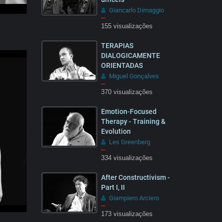
Giancarlo Dimaggio
–
155 visualizações
13:19
TERAPIAS
DIALOGICAMENTE
ORIENTADAS
Miguel Gonçalves
–
370 visualizações
28:27
Emotion-Focused
Therapy - Training &
Evolution
Les Greenberg
–
334 visualizações
10:20
After Constructivism -
Part I, II
Giampiero Arciero
–
173 visualizações