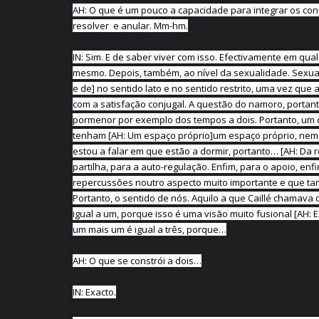
AH: O que é um pouco a capacidade para integrar os conf
resolver e anular. Mm-hm.
IN: Sim. E de saber viver com isso. Efectivamente em qu
mesmo. Depois, também, ao nível da sexualidade. Sexualid
e de] no sentido lato e no sentido restrito, uma vez qu
com a satisfação conjugal. A questão do namoro, portan
pormenor por exemplo dos tempos a dois. Portanto, um ca
tenham [AH: Um espaço próprio]um espaço próprio, nem 
estou a falar em que estão a dormir, portanto… [AH: Da 
partilha, para a auto-regulação. Enfim, para o apoio, enf
repercussões noutro aspecto muito importante e que ta
Portanto, o sentido de nós. Aquilo a que Caillé chamava 
igual a um, porque isso é uma visão muito fusional [AH: 
um mais um é igual a três, porque…
AH: O que se constrói a dois…
IN: Exacto.