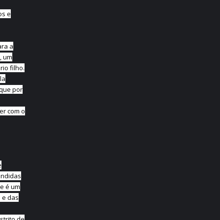
os e
ara a
, um
io filho.
la
 que por
ver com o
e
endidas
ue é um
o e das
strito de