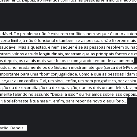
casamento. Depois, ao nível dos conflitos, as pessoas têm muito medo do
udável. E o problema não é existirem conflitos, nem sequer é tanto a inte
e um certo limite já não é funcional e também se as pessoas não fizerem mai
o saudável. Mas a questão, e nem sequer é se as pessoas resolvem ou nã
tram, vários estudo longitudinais, mostram que as principais fontes de co
os depois, os casais mais satisfeitos e com grande tempo de casamento,
estudos, nomeadamente os do Gottman mostram até que (cerca de) 64% do
al importante para uma “boa” conjugalidade. Como é que as pessoas lidam
seguir a um conflito. E aí, um sinal, enfim, um bom prognóstico, por assim 
ação ou de reconciliação ou de reparação, que os dois ou um deles faz, m
mente falando no assunto “Deixa lá isso.” ou “Falamos sobre isso depois.
“Já telefonaste à tua mãe?”, enfim, para repor de novo o equilíbrio…
elação. Depois…