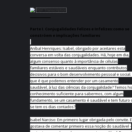
PDF Transcription
Parte I. Conjugalidades Felizes e Infelizes:como se
constróem e implicações familiares
Aníbal Henriques: Isabel, obrigado por aceitares esta
conversa em volta das conjugalidades. Há, hoje em dia,
algum consenso quanto à importância de células
familiares estáveis e saudáveis enquanto contributos
decisivos para o bom desenvolvimento pessoal e social.
que é que podemos entender por um casamento
saudável, à luz das ciências da conjugalidade? Temos ho
conhecimento suficiente para sabermos, com algum
fundamento, se um casamento é saudável e tem futuro 
se tem os dias contados?
Isabel Narciso: Em primeiro lugar obrigada pelo convite. 
gostava de comentar primeiro essa noção do saudável -