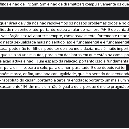
litos e não de [IN: Sim. Sim e não de dramatizar] compulsivamente os que
alquer área da vida nós não resolvemos os nossos problemas todos e no c
ade no sentido lato, portanto, estou a falar de namoro [AH: E de contact
e a satisfação sexual aparece sempre, consensualmente, fortemente relac
to nesta sexualidade mais no sentido lato é fundamental e é fundamental
sal pode não ter filhos, pode ter dois ou meia dúzia, mas é muito impor
que seja só uns minutos, para além das horas em que estão na cama, po
relação activa e não…] um espaço da relação; portanto isso é fundamenta
im, para o mimo, para o colo, para o amor, para tudo. E que depois vai ter
mbém marca, enfim, uma boa conjugalidade, que é o sentido de identidad
o “absoluto do casal”, portanto a terceira entidade; portanto um mais um 
Exactamente.] IN: Um mais um não é igual a dois, porque é muito pragmáti