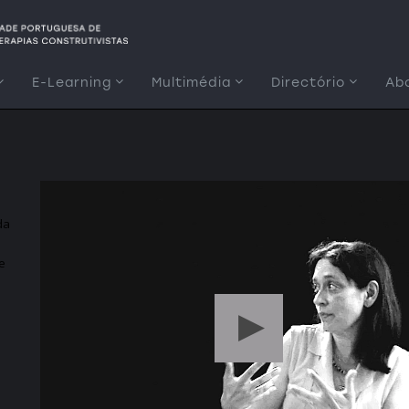
E-Learning
Multimédia
Directório
Ab
da
 e