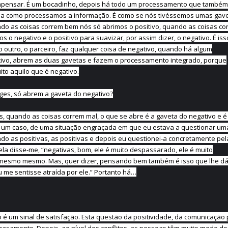
pensar. É um bocadinho, depois há todo um processamento que também 
ma como processamos a informação. É como se nós tivéssemos umas gave
ando as coisas correm bem nós só abrimos o positivo, quando as coisas co
o negativo e o positivo para suavizar, por assim dizer, o negativo. É is
 outro, o parceiro, faz qualquer coisa de negativo, quando há algum
ivo, abrem as duas gavetas e fazem o processamento integrado, porque
ito aquilo que é negativo.
uges, só abrem a gaveta do negativo?
os, quando as coisas correm mal, o que se abre é a gaveta do negativo e é
e um caso, de uma situação engraçada em que eu estava a questionar um
ndo as positivas, as positivas e depois eu questionei-a concretamente pel
 ela disse-me, “negativas, bom, ele é muito despassarado, ele é muito
-me mesmo mesmo. Mas, quer dizer, pensando bem também é isso que lhe d
u me sentisse atraída por ele.” Portanto há…
 é um sinal de satisfação. Esta questão da positividade, da comunicação 