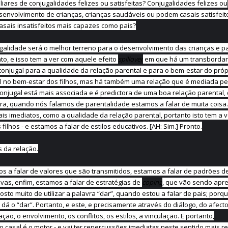
iares de conjugalidades felizes ou satisfeitas? Conjugalidades felizes ou
senvolvimento de crianças, crianças saudáveis ou podem casais satisfeit
asais insatisfeitos mais capazes como pais?
alidade será o melhor terreno para o desenvolvimento das crianças e p
to, e isso tem a ver com aquele efeito
spillover
em que há um transbordar
conjugal para a qualidade da relação parental e para o bem-estar do própr
l no bem-estar dos filhos, mas há também uma relação que é mediada pe
onjugal está mais associada e é predictora de uma boa relação parental,
ora, quando nós falamos de parentalidade estamos a falar de muita coisa.
is imediatos, como a qualidade da relação parental, portanto isto tem a 
ilhos - e estamos a falar de estilos educativos. [AH: Sim.] Pronto.
s da relação.
s a falar de valores que são transmitidos, estamos a falar de padrões d
vas, enfim, estamos a falar de estratégias de
coping
, que vão sendo apr
sto muito de utilizar a palavra “dar”, quando estou a falar de pais; porq
e dá o “dar”. Portanto, e este, e precisamente através do diálogo, do afect
ção, o envolvimento, os conflitos, os estilos, a vinculação. E portanto,
 casal é o motor - e vai ter repercussões imediatas neste sentido mais re