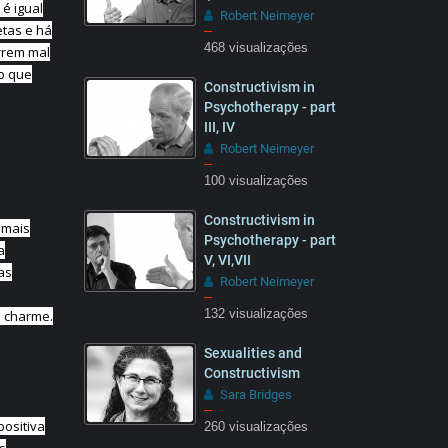
é igual
Robert Neimeyer
tas e há
–
468 visualizações
rrem mal
15:32
so que
Constructivism in
Psychotherapy - part
III, IV
Robert Neimeyer
–
100 visualizações
13:28
Constructivism in
 mais
Psychotherapy - part
a
V, VI,VII
as
Robert Neimeyer
–
á charme.
132 visualizações
25:57
Sexualities and
Constructivism
Sara Bridges
–
positiva
260 visualizações