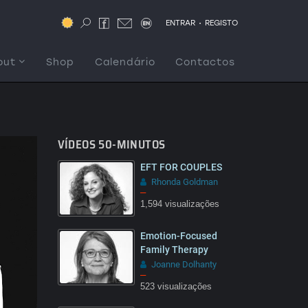
.
ENTRAR
REGISTO
out
Shop
Calendário
Contactos
VÍDEOS 50-MINUTOS
EFT FOR COUPLES
Rhonda Goldman
–
1,594 visualizações
Emotion-Focused
08:03
Family Therapy
Joanne Dolhanty
–
523 visualizações
14:45