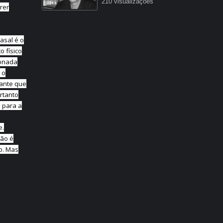
210 visualizações
rer
32:22
asal é o
o físico
ionada
 o
tante que
rtanto
l para a
e.
não é
co. Mas