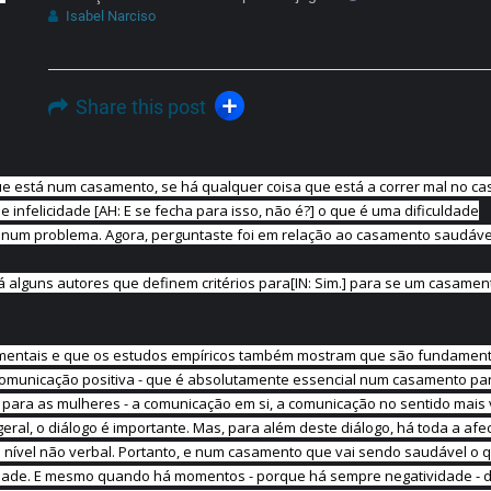
Isabel Narciso
Share this post
que está num casamento, se há qualquer coisa que está a correr mal no c
 e infelicidade [AH: E se fecha para isso, não é?] o que é uma dificuldade
e num problema. Agora, perguntaste foi em relação ao casamento saudáv
o há alguns autores que definem critérios para[IN: Sim.] para se um casame
damentais e que os estudos empíricos também mostram que são fundament
 comunicação positiva - que é absolutamente essencial num casamento pa
para as mulheres - a comunicação em si, a comunicação no sentido mais 
al, o diálogo é importante. Mas, para além deste diálogo, há toda a afe
a nível não verbal. Portanto, e num casamento que vai sendo saudável o 
idade. E mesmo quando há momentos - porque há sempre negatividade - 