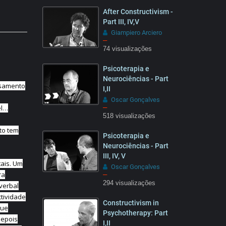
08:51
After Constructivism -
Part III, IV,V
Giampiero Arciero
–
74 visualizações
07:05
Psicoterapia e
Neurociências - Part
asamento
I,II
Oscar Gonçalves
–
el…
518 visualizações
nto tem
Psicoterapia e
Neurociências - Part
III, IV, V
ais. Um
Oscar Gonçalves
ra
–
294 visualizações
verbal
ctividade
Constructivism in
que
Psychotherapy: Part
depois
I,II