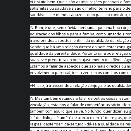
AH: Muito bem. Quais são as implicações pessoais e famil
satisfeitas ou saudáveis são o melhor terreno para o de
saudáveis ser menos capazes como pais e o contrário, c
IN: Bom, é que, sem dúvida nenhuma que uma boa conjug
educação dos filhos e para a família, como um todo. Pron
transferir dos aspectos, enfim, da qualidade da relação 
Sendo que há uma relação directa do bem-estar conjuga
qualidade da parentalidade. Portanto uma boa relação c
sua vez é predictora do bom ajustamento dos filhos. Ag
Estamos a falar de aspectos que são mais directos ou ma
envolvimento parental, tem a ver com os conflitos com os f
AH: Isso já transcende a relação conjugal e as qualidade
IN: Mas também estamos a falar de outras coisas; estamo
vinculação, estamos a falar de competências sócio-afecti
também com aquilo que se vê. No fundo, quer dizer, eu go
“d” de diálogo, é um “a” de afecto e um “r” de regras, qu
regras, deste “dar” dá-se tudo - dá-se a qualidade da rela
naturalmente que o casal é o motor - havendo um casal, o