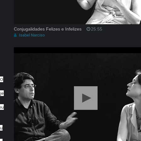
Conjugalidades Felizes e Infelizes
25:55
Isabel Narciso
 O
je
ou
Eu