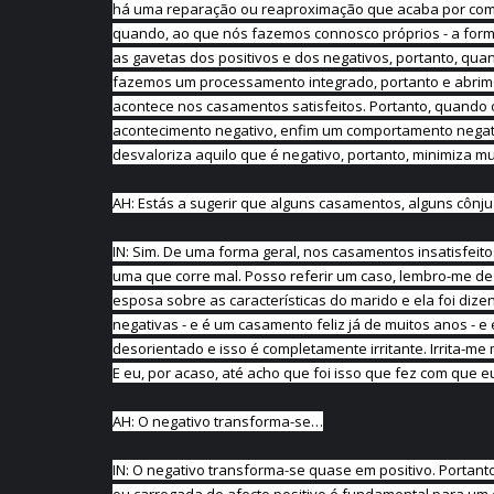
há uma reparação ou reaproximação que acaba por com
quando, ao que nós fazemos connosco próprios - a for
as gavetas dos positivos e dos negativos, portanto, qu
fazemos um processamento integrado, portanto e abrimos 
acontece nos casamentos satisfeitos. Portanto, quando o
acontecimento negativo, enfim um comportamento negat
desvaloriza aquilo que é negativo, portanto, minimiza mu
AH: Estás a sugerir que alguns casamentos, alguns cônj
IN: Sim. De uma forma geral, nos casamentos insatisfeit
uma que corre mal. Posso referir um caso, lembro-me d
esposa sobre as características do marido e ela foi dize
negativas - e é um casamento feliz já de muitos anos - e
desorientado e isso é completamente irritante. Irrita
E eu, por acaso, até acho que foi isso que fez com que e
AH: O negativo transforma-se…
IN: O negativo transforma-se quase em positivo. Portanto