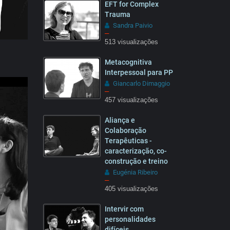
EFT for Complex
Trauma
Sandra Paivio
–
513 visualizações
02:18
Metacognitiva
Interpessoal para PP
Giancarlo Dimaggio
–
457 visualizações
1:31
Aliança e
Colaboração
Terapêuticas -
caracterização, co-
construção e treino
Eugénia Ribeiro
18:26
–
405 visualizações
Intervir com
personalidades
difíceis