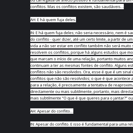
ou carregada de afecto positivo é fundamental para um 
conflitos. Mas os conflitos existem, são saudáveis…
AH: E há quem fuja deles.
IN: E há quem fuja deles; não seria necessário, nem é sa
do conflito - quer dizer, até um certo limite, a partir d
vida a não ser estar em conflito também não será muit
resolvem os conflitos, porque há alguns estudos que mos
que marcam o início de uma relação, portanto muitos an
continuam a ter as mesmas fontes de conflito. Alguns 
conflitos não são resolvidos. Ora, esse é que é um sin
conflitos que não são resolvidos; o que é que acontece a 
para a relação, é precisamente a tentativa de reaproxim
directamente ou mais subtilmente, portanto, mais directa
mais subtilmente “O que é que queres para o jantar?” ou 
AH: Apesar do conflito…
IN: Apesar do conflito. E isso é fundamental para uma r