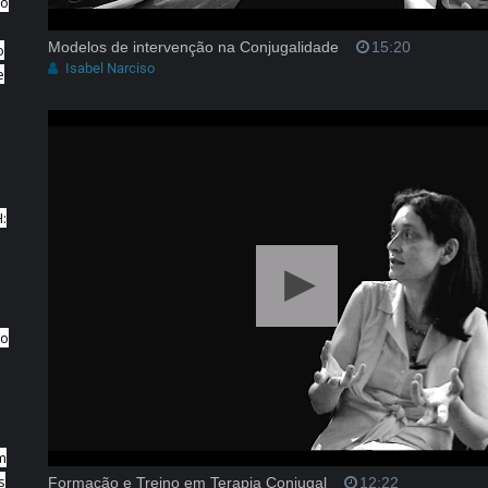
to
Modelos de intervenção na Conjugalidade
15:20
o
Isabel Narciso
e
H:
do
m
s
Formação e Treino em Terapia Conjugal
12:22