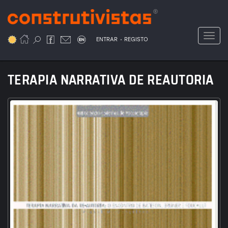
Passar
para
o
Toggl
.
conteúdo
ENTRAR
REGISTO
principal
TERAPIA NARRATIVA DE REAUTORIA