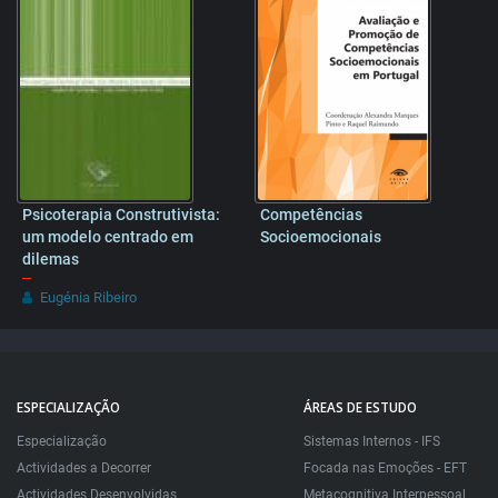
Psicoterapia Construtivista:
Competências
um modelo centrado em
Socioemocionais
dilemas
–
Eugénia Ribeiro
ESPECIALIZAÇÃO
ÁREAS DE ESTUDO
Especialização
Sistemas Internos - IFS
Actividades a Decorrer
Focada nas Emoções - EFT
Actividades Desenvolvidas
Metacognitiva Interpessoal