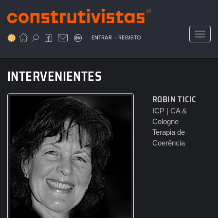
Passar
para
o
Toggl
.
conteúdo
ENTRAR
REGISTO
principal
INTERVENIENTES
ROBIN TICIC
ICP | CA &
Cologne
Terapia de
Coerência