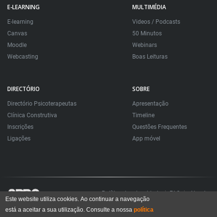
E-LEARNING
MULTIMÉDIA
E-learning
Videos / Podcasts
Canvas
50 Minutos
Moodle
Webinars
Webcasting
Boas Leituras
DIRECTÓRIO
SOBRE
Directório Psicoterapeutas
Apresentação
Clínica Construtiva
Timeline
Inscrições
Questões Frequentes
Ligações
App móvel
Política de privacidade
FAQ
About
Este website utiliza cookies. Ao continuar a navegação
está a aceitar a sua utilização. Consulte a nossa
política
Todos os direitos reservados. Sociedade Portuguesa de Psicoterapias Construtivistas