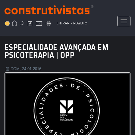
Passar
para
o
Toggl
.
conteúdo
ENTRAR
REGISTO
principal
ESPECIALIDADE AVANÇADA EM
PSICOTERAPIA | OPP
DOM, 24.01.2016