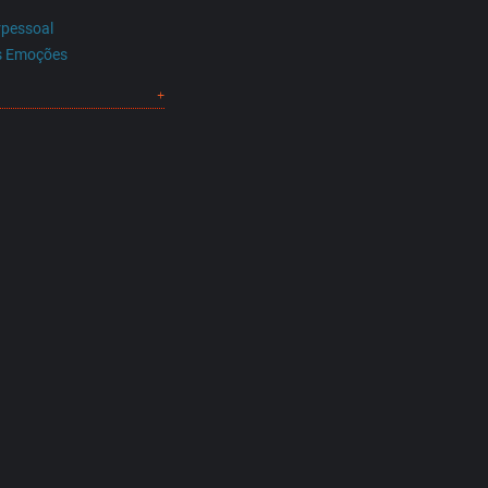
rpessoal
as Emoções