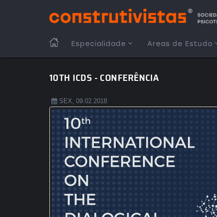
Passar
para
o
conteúdo
MAIN
Especialidade
Areas de Estudo
principal
NAVIGATION
10TH ICDS - CONFERÊNCIA
SEX, 09.02.2018