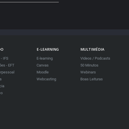
DO
E-LEARNING
MULTIMÉDIA
 - IFS
E-learning
Videos / Podcasts
es - EFT
Canvas
50 Minutos
erpessoal
Moodle
Webinars
as
Webcasting
Boas Leituras
cia
co